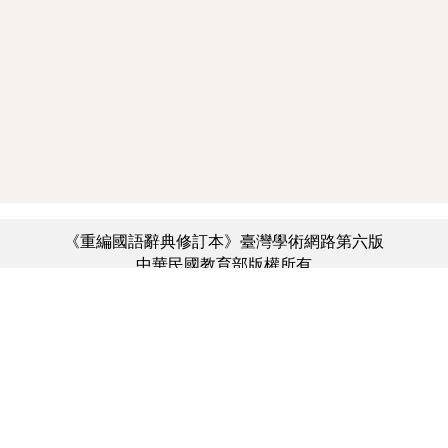
《重編國語辭典修訂本》臺灣學術網路第六版
中華民國教育部版權所有
:::
個資法及隱私聲明
|
辭典公眾授權網
|
意見交流
|
網網相連
三峽總院區地址：新北市三峽區三樹路2號、
︿
臺北院區地址：臺北市大安區和平東路一段179號、