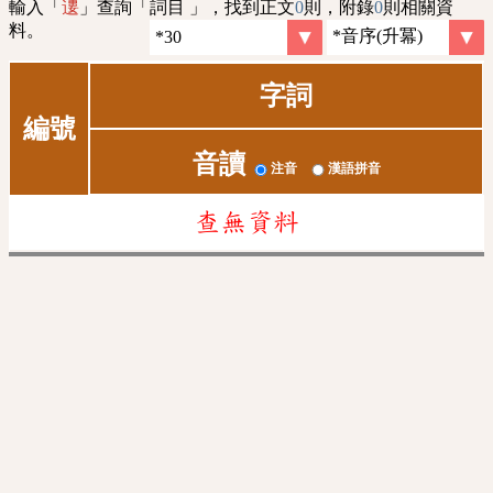
輸入「
」查詢「詞目 」，找到正文
0
則，附錄
0
則相關資
遱
料。
字詞
編號
音讀
注音
漢語拼音
查無資料