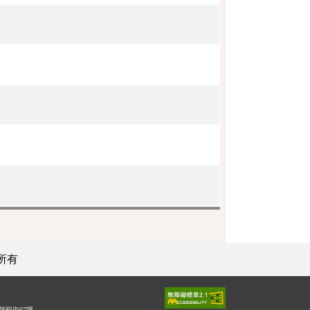
所有
師範街67號