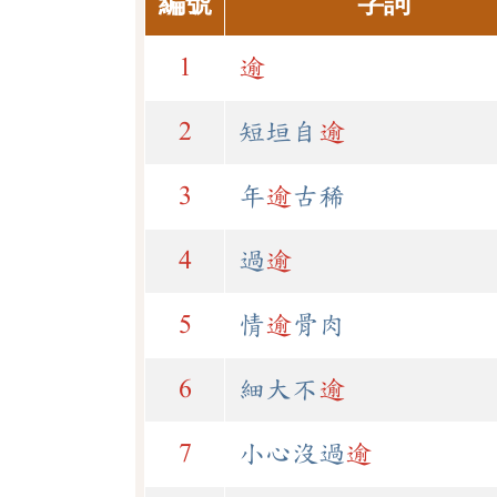
編號
字詞
1
逾
2
短垣自
逾
3
年
逾
古稀
4
過
逾
5
情
逾
骨肉
6
細大不
逾
7
小心沒過
逾