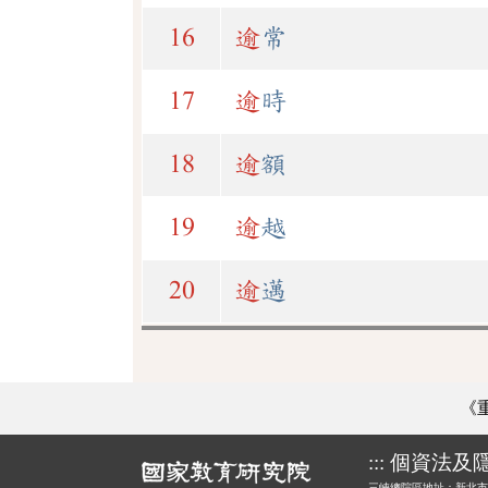
16
逾
常
17
逾
時
18
逾
額
19
逾
越
20
逾
邁
《
:::
個資法及
三峽總院區地址：新北市