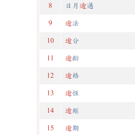
8
日月
逾
邁
9
逾
法
10
逾
分
11
逾
齡
12
逾
格
13
逾
恆
14
逾
矩
15
逾
期