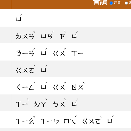
音讀
注音
ˊ
ㄩ
ˇ
ˊ
ˋ
ˊ
ㄉㄨㄢ
ㄩㄢ
ㄗ
ㄩ
ˊ
ˊ
ˇ
ㄋㄧㄢ
ㄩ
ㄍㄨ
ㄒㄧ
ˋ
ˊ
ㄍㄨㄛ
ㄩ
ˊ
ˊ
ˇ
ˋ
ㄑㄧㄥ
ㄩ
ㄍㄨ
ㄖㄡ
ˋ
ˋ
ˋ
ˊ
ㄒㄧ
ㄉㄚ
ㄅㄨ
ㄩ
ˇ
ˊ
ˋ
ˊ
ㄒㄧㄠ
ㄒㄧㄣ
ㄇㄟ
ㄍㄨㄛ
ㄩ