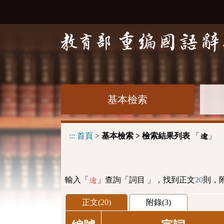
基本檢索
:::
首頁
>
基本檢索 > 檢索結果列表
「
」
逾
輸入「
」查詢「詞目 」，找到正文
20
則，
逾
正文(20)
附錄(3)