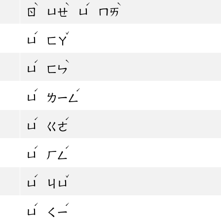
ˋ
ˋ
ˊ
ˋ
ㄖ
ㄩㄝ
ㄩ
ㄇㄞ
ˊ
ˇ
ㄩ
ㄈㄚ
ˊ
ˋ
ㄩ
ㄈㄣ
ˊ
ˊ
ㄩ
ㄌㄧㄥ
ˊ
ˊ
ㄩ
ㄍㄜ
ˊ
ˊ
ㄩ
ㄏㄥ
ˊ
ˇ
ㄩ
ㄐㄩ
ˊ
ˊ
ㄩ
ㄑㄧ