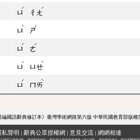
ˊ
ˊ
ㄩ
ㄔㄤ
ˊ
ˊ
ㄩ
ㄕ
ˊ
ˊ
ㄩ
ㄜ
ˊ
ˋ
ㄩ
ㄩㄝ
ˊ
ˋ
ㄩ
ㄇㄞ
重編國語辭典修訂本》臺灣學術網路第六版
中華民國教育部版權
隱私聲明
|
辭典公眾授權網
|
意見交流
|
網網相連
三峽區三樹路2號、
臺北院區地址：臺北市大安區和平東路一段179號、
臺中院區地址：臺中市豐原區