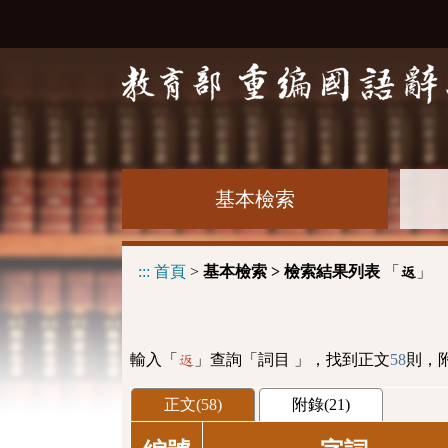
基本檢索
:::
首頁
>
基本檢索 > 檢索結果列表
「
」
返
輸入「
」查詢「詞目 」，找到正文
58
則，
返
正文(58)
附錄(21)