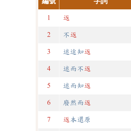
編號
字詞
1
返
2
不
返
3
迷途知
返
4
迷而不
返
5
迷而知
返
6
廢然而
返
7
返
本還原