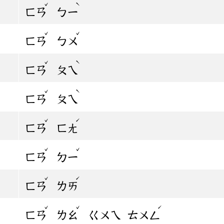
ˇ
ˋ
ㄈㄢ
ㄅㄧ
ˇ
ˇ
ㄈㄢ
ㄅㄨ
ˇ
ˋ
ㄈㄢ
ㄆㄟ
ˇ
ˋ
ㄈㄢ
ㄆㄟ
ˇ
ˊ
ㄈㄢ
ㄈㄤ
ˇ
ˇ
ㄈㄢ
ㄉㄧ
ˇ
ˊ
ㄈㄢ
ㄌㄞ
ˇ
ˇ
ˊ
ㄈㄢ
ㄌㄠ
ㄍㄨㄟ
ㄊㄨㄥ