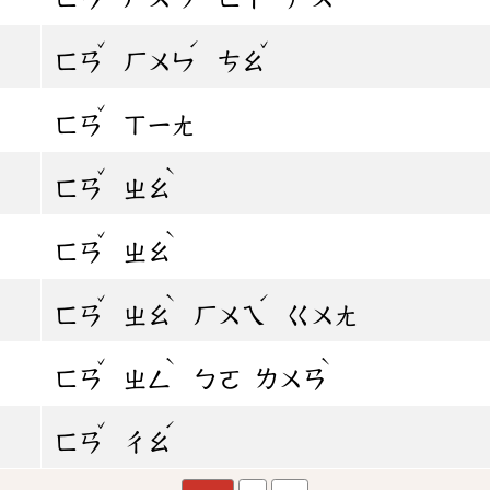
ˇ
ˊ
ˇ
ㄈㄢ
ㄏㄨㄣ
ㄘㄠ
ˇ
ㄈㄢ
ㄒㄧㄤ
ˇ
ˋ
ㄈㄢ
ㄓㄠ
ˇ
ˋ
ㄈㄢ
ㄓㄠ
ˇ
ˋ
ˊ
ㄈㄢ
ㄓㄠ
ㄏㄨㄟ
ㄍㄨㄤ
ˇ
ˋ
ˋ
ㄈㄢ
ㄓㄥ
ㄅㄛ
ㄌㄨㄢ
ˇ
ˊ
ㄈㄢ
ㄔㄠ