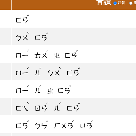
音讀
注音
ˇ
ㄈㄢ
ˋ
ˇ
ㄅㄨ
ㄈㄢ
ˊ
ˊ
ˇ
ㄇㄧ
ㄊㄨ
ㄓ
ㄈㄢ
ˊ
ˊ
ˋ
ˇ
ㄇㄧ
ㄦ
ㄅㄨ
ㄈㄢ
ˊ
ˊ
ˇ
ㄇㄧ
ㄦ
ㄓ
ㄈㄢ
ˋ
ˊ
ˊ
ˇ
ㄈㄟ
ㄖㄢ
ㄦ
ㄈㄢ
ˇ
ˇ
ˊ
ˊ
ㄈㄢ
ㄅㄣ
ㄏㄨㄢ
ㄩㄢ