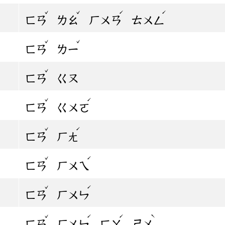
ˇ
ˇ
ˊ
ˊ
ㄈㄢ
ㄌㄠ
ㄏㄨㄢ
ㄊㄨㄥ
ˇ
ˇ
ㄈㄢ
ㄌㄧ
ˇ
ㄈㄢ
ㄍㄡ
ˇ
ˊ
ㄈㄢ
ㄍㄨㄛ
ˇ
ˊ
ㄈㄢ
ㄏㄤ
ˇ
ˊ
ㄈㄢ
ㄏㄨㄟ
ˇ
ˊ
ㄈㄢ
ㄏㄨㄣ
ˇ
ˊ
ˊ
ˋ
ㄈㄢ
ㄏㄨㄣ
ㄈㄚ
ㄕㄨ