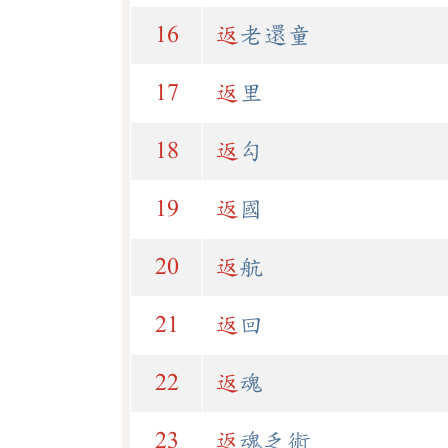
16
返
老還童
17
返
里
18
返
勾
19
返
國
20
返
航
21
返
回
22
返
魂
23
返
魂乏術