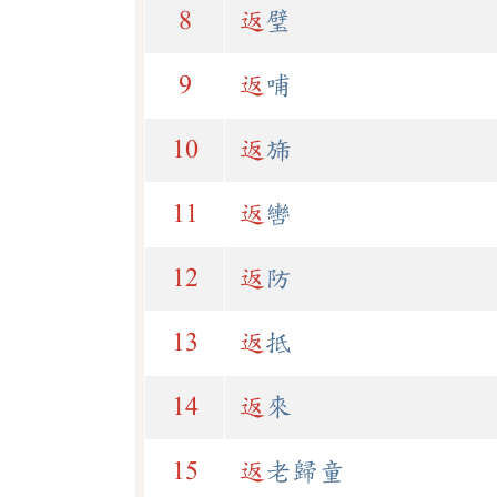
8
返
璧
9
返
哺
10
返
旆
11
返
轡
12
返
防
13
返
抵
14
返
來
15
返
老歸童