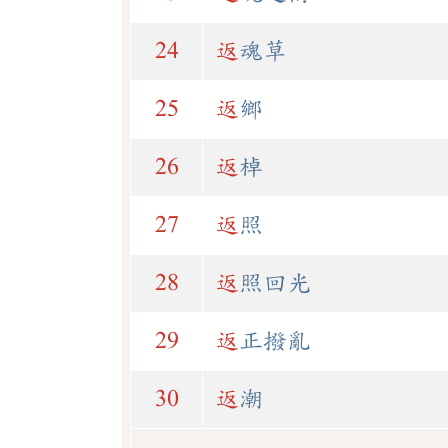
24
返
魂草
25
返
鄉
26
返
棹
27
返
照
28
返
照回光
29
返
正撥亂
30
返
潮