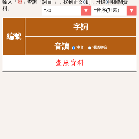
輸入「
」查詢「詞目 」，找到正文
0
則，附錄
0
則相關資
辬
料。
字詞
編號
音讀
注音
漢語拼音
查無資料