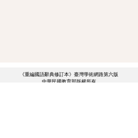
《重編國語辭典修訂本》臺灣學術網路第六版
中華民國教育部版權所有
:::
個資法及隱私聲明
|
辭典公眾授權網
|
意見交流
|
網網相連
三峽總院區地址：新北市三峽區三樹路2號、
︿
臺北院區地址：臺北市大安區和平東路一段179號、