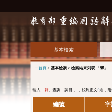
基本檢索
:::
首頁
>
基本檢索 > 檢索結果列表
「
」
辢
輸入「
」查詢「詞目 」，找到正文
0
則，附
辢
編號
字