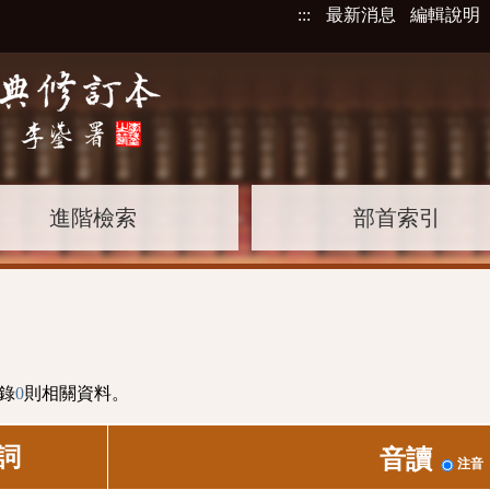
:::
最新消息
編輯說明
進階檢索
部首索引
錄
0
則相關資料。
詞
音讀
注音