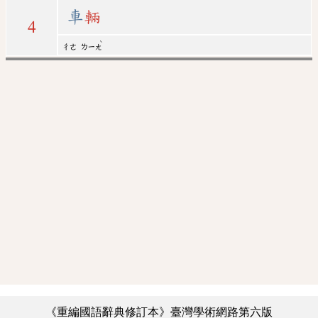
車
輛
4
ˋ
ㄔㄜ
ㄌㄧㄤ
《重編國語辭典修訂本》臺灣學術網路第六版