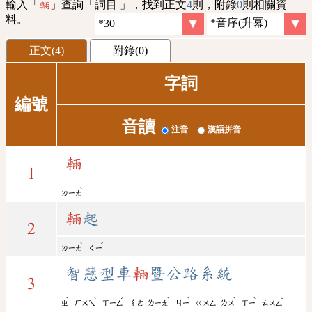
輸入「
」查詢「詞目 」，找到正文
4
則，附錄
0
則相關資
輛
料。
正文(4)
附錄(0)
字詞
編號
音讀
注音
漢語拼音
輛
1
ˋ
ㄌㄧㄤ
輛
起
2
ˋ
ˇ
ㄌㄧㄤ
ㄑㄧ
智慧型車
輛
暨公路系統
3
ˋ
ˋ
ˊ
ˋ
ˋ
ˋ
ˋ
ˇ
ㄓ
ㄏㄨㄟ
ㄒㄧㄥ
ㄔㄜ
ㄌㄧㄤ
ㄐㄧ
ㄍㄨㄥ
ㄌㄨ
ㄒㄧ
ㄊㄨㄥ