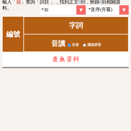
輸入「
」查詢「詞目 」，找到正文
0
則，附錄
0
則相關資
躷
料。
字詞
編號
音讀
注音
漢語拼音
查無資料