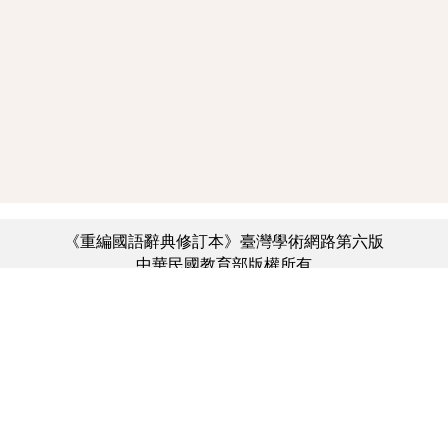
《重編國語辭典修訂本》臺灣學術網路第六版
中華民國教育部版權所有
:::
個資法及隱私聲明
|
辭典公眾授權網
|
意見交流
|
網網相連
三峽總院區地址：新北市三峽區三樹路2號、
︿
臺北院區地址：臺北市大安區和平東路一段179號、