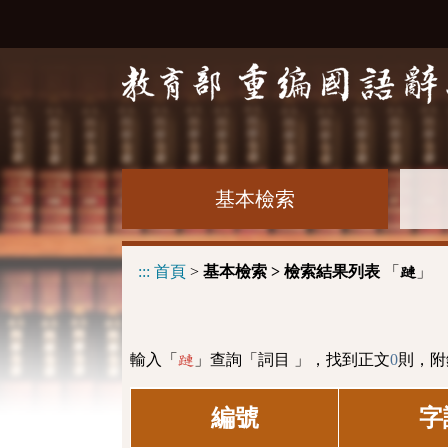
基本檢索
:::
首頁
>
基本檢索 > 檢索結果列表
「
」
蹥
輸入「
」查詢「詞目 」，找到正文
0
則，附
蹥
編號
字