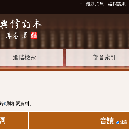
:::
最新消息
編輯說明
進階檢索
部首索引
錄
0
則相關資料。
詞
音讀
注音