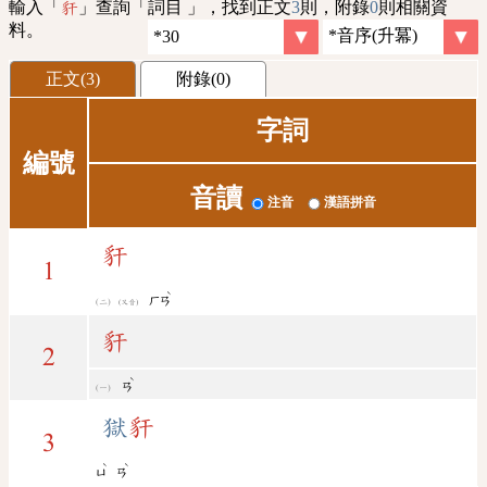
輸入「
」查詢「詞目 」，找到正文
3
則，附錄
0
則相關資
豻
料。
正文(3)
附錄(0)
字詞
編號
音讀
注音
漢語拼音
豻
1
ˋ
ㄏㄢ
(又音)
豻
2
ˋ
ㄢ
獄
豻
3
ˋ
ˋ
ㄩ
ㄢ