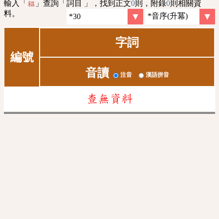
輸入「
」查詢「詞目 」，找到正文
0
則，附錄
0
則相關資
豱
料。
字詞
編號
音讀
注音
漢語拼音
查無資料