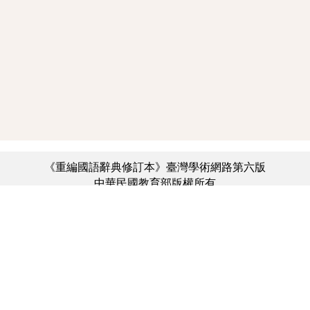
《重編國語辭典修訂本》臺灣學術網路第六版
中華民國教育部版權所有
:::
個資法及隱私聲明
|
辭典公眾授權網
|
意見交流
|
網網相連
三峽總院區地址：新北市三峽區三樹路2號、
︿
臺北院區地址：臺北市大安區和平東路一段179號、