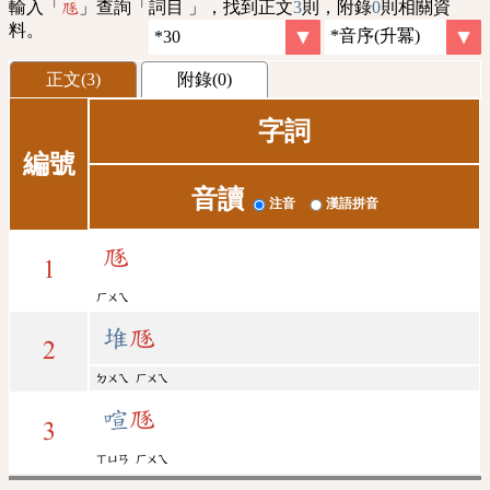
輸入「
」查詢「詞目 」，找到正文
3
則，附錄
0
則相關資
豗
料。
正文(3)
附錄(0)
字詞
編號
音讀
注音
漢語拼音
豗
1
ㄏㄨㄟ
堆
豗
2
ㄉㄨㄟ
ㄏㄨㄟ
喧
豗
3
ㄒㄩㄢ
ㄏㄨㄟ