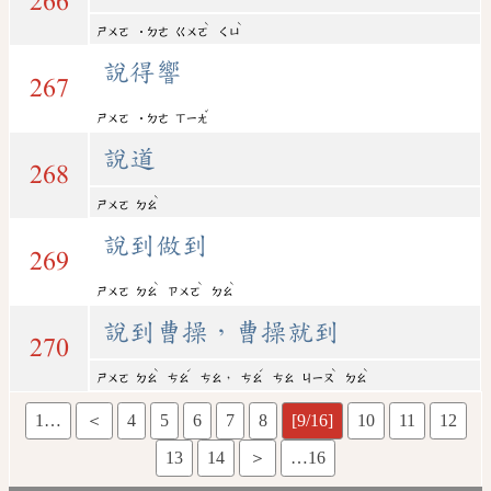
266
ˋ
ˋ
ㄕㄨㄛ
˙ㄉㄜ
ㄍㄨㄛ
ㄑㄩ
說得響
267
ˇ
ㄕㄨㄛ
˙ㄉㄜ
ㄒㄧㄤ
說道
268
ˋ
ㄕㄨㄛ
ㄉㄠ
說到做到
269
ˋ
ˋ
ˋ
ㄕㄨㄛ
ㄉㄠ
ㄗㄨㄛ
ㄉㄠ
說到曹操，曹操就到
270
ˋ
ˊ
ˊ
ˋ
ˋ
，
ㄕㄨㄛ
ㄉㄠ
ㄘㄠ
ㄘㄠ
ㄘㄠ
ㄘㄠ
ㄐㄧㄡ
ㄉㄠ
1…
＜
4
5
6
7
8
[9/16]
10
11
12
13
14
＞
…16