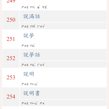
249
ˊ
ˇ
ˇ
ㄕㄨㄛ
ㄇㄟ
ㄓ
ㄎㄜ
說滿話
250
ˇ
ˋ
ㄕㄨㄛ
ㄇㄢ
ㄏㄨㄚ
說夢
251
ˋ
ㄕㄨㄛ
ㄇㄥ
說夢話
252
ˋ
ˋ
ㄕㄨㄛ
ㄇㄥ
ㄏㄨㄚ
說明
253
ˊ
ㄕㄨㄛ
ㄇㄧㄥ
說明書
254
ˊ
ㄕㄨㄛ
ㄇㄧㄥ
ㄕㄨ