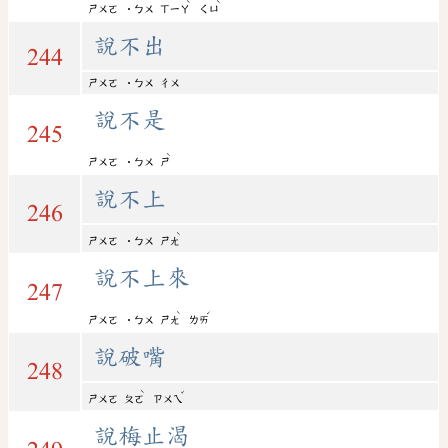
ˋ
ˋ
ㄕㄨㄛ
˙ㄅㄨ
ㄒㄧㄚ
ㄑㄩ
說不出
244
ㄕㄨㄛ
˙ㄅㄨ
ㄔㄨ
說不是
245
ˋ
ㄕㄨㄛ
˙ㄅㄨ
ㄕ
說不上
246
ˋ
ㄕㄨㄛ
˙ㄅㄨ
ㄕㄤ
說不上來
247
ˋ
ˊ
ㄕㄨㄛ
˙ㄅㄨ
ㄕㄤ
ㄌㄞ
說破嘴
248
ˋ
ˇ
ㄕㄨㄛ
ㄆㄛ
ㄗㄨㄟ
說梅止渴