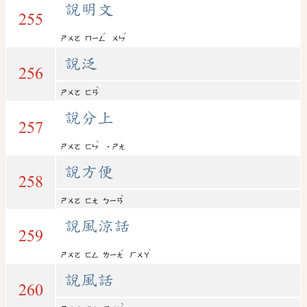
說明文
255
ˊ
ˊ
ㄕㄨㄛ
ㄇㄧㄥ
ㄨㄣ
說泛
256
ˋ
ㄕㄨㄛ
ㄈㄢ
說分上
257
ˋ
ㄕㄨㄛ
ㄈㄣ
˙ㄕㄤ
說方便
258
ˋ
ㄕㄨㄛ
ㄈㄤ
ㄅㄧㄢ
說風涼話
259
ˊ
ˋ
ㄕㄨㄛ
ㄈㄥ
ㄌㄧㄤ
ㄏㄨㄚ
說風話
260
ˋ