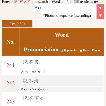
Enter「
」to search「Word 」, find
459
results in text.
說 ㄕㄨㄛ
Text(459)
Word
No.
Pronunciation
Bopomofo
Hanyu Pinyin
說不盡
241
ˋ
ㄕㄨㄛ
˙ㄅㄨ
ㄐㄧㄣ
說不清
242
ㄕㄨㄛ
˙ㄅㄨ
ㄑㄧㄥ
說不下去
243