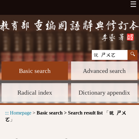
☰
Basic search
Advanced search
Radical index
Dictionary appendix
:::
Homepage
>
Basic search > Search result list
「
說 ㄕㄨ
」
ㄛ