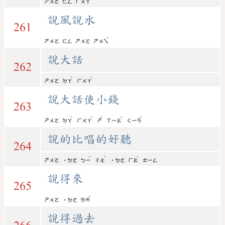
ㄕㄨㄛ
ㄈㄥ
ㄏㄨㄚ
說風說水
261
ˇ
ㄕㄨㄛ
ㄈㄥ
ㄕㄨㄛ
ㄕㄨㄟ
說大話
262
ˋ
ˋ
ㄕㄨㄛ
ㄉㄚ
ㄏㄨㄚ
說大話使小錢
263
ˋ
ˋ
ˇ
ˇ
ˊ
ㄕㄨㄛ
ㄉㄚ
ㄏㄨㄚ
ㄕ
ㄒㄧㄠ
ㄑㄧㄢ
說的比唱的好聽
264
ˇ
ˋ
ˇ
ㄕㄨㄛ
˙ㄉㄜ
ㄅㄧ
ㄔㄤ
˙ㄉㄜ
ㄏㄠ
ㄊㄧㄥ
說得來
265
ˊ
ㄕㄨㄛ
˙ㄉㄜ
ㄌㄞ
說得過去