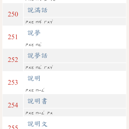
說滿話
250
ˇ
ˋ
ㄕㄨㄛ
ㄇㄢ
ㄏㄨㄚ
說夢
251
ˋ
ㄕㄨㄛ
ㄇㄥ
說夢話
252
ˋ
ˋ
ㄕㄨㄛ
ㄇㄥ
ㄏㄨㄚ
說明
253
ˊ
ㄕㄨㄛ
ㄇㄧㄥ
說明書
254
ˊ
ㄕㄨㄛ
ㄇㄧㄥ
ㄕㄨ
說明文
255