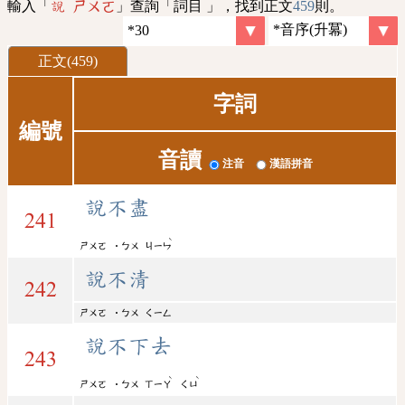
輸入「
」查詢「詞目 」，找到正文
459
則。
說 ㄕㄨㄛ
正文(459)
字詞
編號
音讀
注音
漢語拼音
說不盡
241
ˋ
ㄕㄨㄛ
˙ㄅㄨ
ㄐㄧㄣ
說不清
242
ㄕㄨㄛ
˙ㄅㄨ
ㄑㄧㄥ
說不下去
243
ˋ
ˋ
ㄕㄨㄛ
˙ㄅㄨ
ㄒㄧㄚ
ㄑㄩ