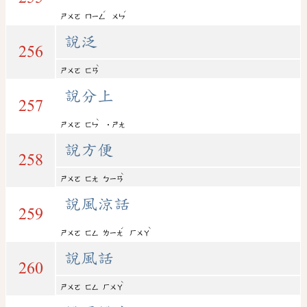
ˊ
ˊ
ㄕㄨㄛ
ㄇㄧㄥ
ㄨㄣ
說泛
256
ˋ
ㄕㄨㄛ
ㄈㄢ
說分上
257
ˋ
ㄕㄨㄛ
ㄈㄣ
˙ㄕㄤ
說方便
258
ˋ
ㄕㄨㄛ
ㄈㄤ
ㄅㄧㄢ
說風涼話
259
ˊ
ˋ
ㄕㄨㄛ
ㄈㄥ
ㄌㄧㄤ
ㄏㄨㄚ
說風話
260
ˋ
ㄕㄨㄛ
ㄈㄥ
ㄏㄨㄚ