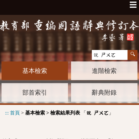
☰
基本檢索
進階檢索
部首索引
辭典附錄
:::
首頁
>
基本檢索 > 檢索結果列表
「
」
說 ㄕㄨㄛ