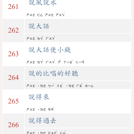
說風說水
261
ˇ
ㄕㄨㄛ
ㄈㄥ
ㄕㄨㄛ
ㄕㄨㄟ
說大話
262
ˋ
ˋ
ㄕㄨㄛ
ㄉㄚ
ㄏㄨㄚ
說大話使小錢
263
ˋ
ˋ
ˇ
ˇ
ˊ
ㄕㄨㄛ
ㄉㄚ
ㄏㄨㄚ
ㄕ
ㄒㄧㄠ
ㄑㄧㄢ
說的比唱的好聽
264
ˇ
ˋ
ˇ
ㄕㄨㄛ
˙ㄉㄜ
ㄅㄧ
ㄔㄤ
˙ㄉㄜ
ㄏㄠ
ㄊㄧㄥ
說得來
265
ˊ
ㄕㄨㄛ
˙ㄉㄜ
ㄌㄞ
說得過去
266
ˋ
ˋ
ㄕㄨㄛ
˙ㄉㄜ
ㄍㄨㄛ
ㄑㄩ