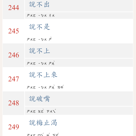
說不出
244
ㄕㄨㄛ
˙ㄅㄨ
ㄔㄨ
說不是
245
ˋ
ㄕㄨㄛ
˙ㄅㄨ
ㄕ
說不上
246
ˋ
ㄕㄨㄛ
˙ㄅㄨ
ㄕㄤ
說不上來
247
ˋ
ˊ
ㄕㄨㄛ
˙ㄅㄨ
ㄕㄤ
ㄌㄞ
說破嘴
248
ˋ
ˇ
ㄕㄨㄛ
ㄆㄛ
ㄗㄨㄟ
說梅止渴
249
ˊ
ˇ
ˇ
ㄕㄨㄛ
ㄇㄟ
ㄓ
ㄎㄜ