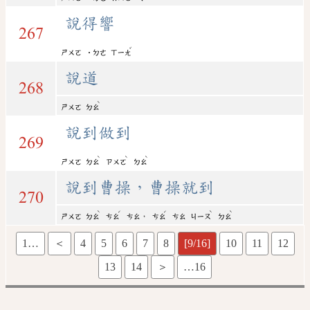
說得響
267
ˇ
ㄕㄨㄛ
˙ㄉㄜ
ㄒㄧㄤ
說道
268
ˋ
ㄕㄨㄛ
ㄉㄠ
說到做到
269
ˋ
ˋ
ˋ
ㄕㄨㄛ
ㄉㄠ
ㄗㄨㄛ
ㄉㄠ
說到曹操，曹操就到
270
ˋ
ˊ
ˊ
ˋ
ˋ
，
ㄕㄨㄛ
ㄉㄠ
ㄘㄠ
ㄘㄠ
ㄘㄠ
ㄘㄠ
ㄐㄧㄡ
ㄉㄠ
1…
＜
4
5
6
7
8
[9/16]
10
11
12
13
14
＞
…16