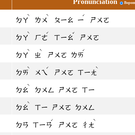
Pronunciation
Bopom
ˋ
ˋ
ˊ
ㄉㄚ
ㄌㄨ
ㄆㄧㄠ
ㄧ
ㄕㄨㄛ
ˋ
ˊ
ˇ
ㄉㄚ
ㄏㄜ
ㄒㄧㄠ
ㄕㄨㄛ
ˋ
ˋ
ˊ
ㄉㄚ
ㄓ
ㄕㄨㄛ
ㄌㄞ
ˋ
ˊ
ˋ
ㄉㄞ
ㄨㄟ
ㄕㄨㄛ
ㄒㄧㄤ
ˋ
ㄉㄠ
ㄉㄨㄥ
ㄕㄨㄛ
ㄒㄧ
ˋ
ㄉㄠ
ㄒㄧ
ㄕㄨㄛ
ㄉㄨㄥ
ˊ
ˋ
ㄉㄢ
ㄒㄧㄢ
ㄕㄨㄛ
ㄔㄤ