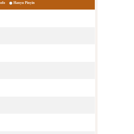
ofo
Hanyu Pinyin