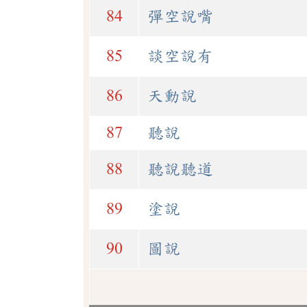
84
彈空說嘴
85
談空說有
86
天動說
87
聽說
88
聽說聽道
89
塗說
90
圖說