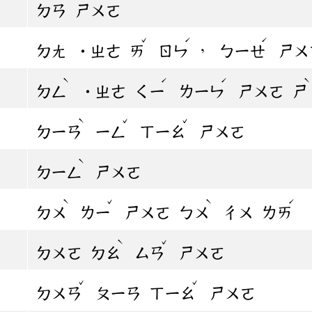
ㄉㄢ
ㄕㄨㄛ
ˇ
ˊ
ˊ
，
ㄉㄤ
˙ㄓㄜ
ㄞ
ㄖㄣ
ㄅㄧㄝ
ㄕㄨ
ˋ
ˊ
ˊ
ㄉㄥ
˙ㄓㄜ
ㄑㄧ
ㄌㄧㄣ
ㄕㄨㄛ
ㄕ
ˋ
ˇ
ˇ
ㄉㄧㄢ
ㄧㄥ
ㄒㄧㄠ
ㄕㄨㄛ
ˋ
ㄉㄧㄥ
ㄕㄨㄛ
ˋ
ˇ
ˋ
ˊ
ㄉㄨ
ㄌㄧ
ㄕㄨㄛ
ㄅㄨ
ㄔㄨ
ㄌㄞ
ˋ
ˇ
ㄉㄨㄛ
ㄉㄠ
ㄙㄢ
ㄕㄨㄛ
ˇ
ˇ
ㄉㄨㄢ
ㄆㄧㄢ
ㄒㄧㄠ
ㄕㄨㄛ