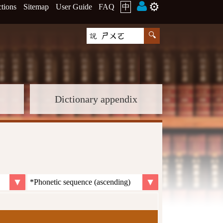
⚙️
ctions
Sitemap
User Guide
FAQ
中
Dictionary appendix