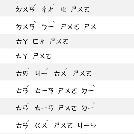
ˇ
ˊ
ㄉㄨㄢ
ㄔㄤ
ㄓ
ㄕㄨㄛ
ˋ
ˋ
ㄉㄨㄢ
ㄅㄧ
ㄕㄨㄛ
ㄕㄨ
ㄊㄚ
ㄈㄤ
ㄕㄨㄛ
ㄊㄚ
ㄕㄨㄛ
ˋ
ˊ
ˊ
ㄊㄞ
ㄐㄧ
ㄊㄨ
ㄕㄨㄛ
ˊ
ˋ
ㄊㄢ
ㄊㄧㄢ
ㄕㄨㄛ
ㄉㄧ
ˊ
ˋ
ㄊㄢ
ㄊㄧㄢ
ㄕㄨㄛ
ㄉㄧ
ˊ
ˇ
ㄊㄢ
ㄍㄨ
ㄕㄨㄛ
ㄐㄧㄣ