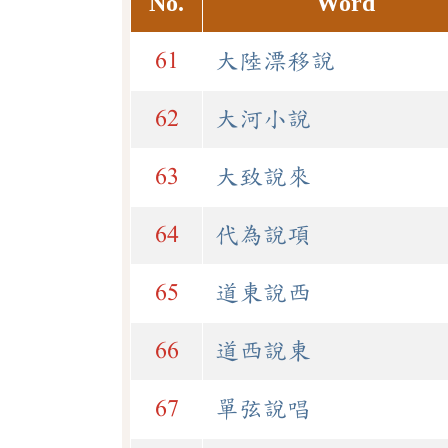
No.
Word
61
大陸漂移說
62
大河小說
63
大致說來
64
代為說項
65
道東說西
66
道西說東
67
單弦說唱