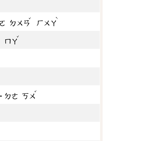
ˇ
ˋ
ㄛ
ㄉㄨㄢ
ㄏㄨㄚ
ˋ
ˇ
ㄇㄚ
ˇ
˙ㄉㄜ
ㄎㄨ