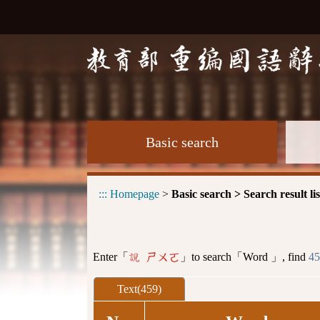
Basic search
:::
Homepage
>
Basic search > Search result lis
Enter「
」to search「Word 」, find
45
說 ㄕㄨㄛ
Text(459)