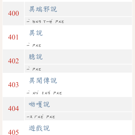
異端邪說
400
ˋ
ˊ
ㄧ
ㄉㄨㄢ
ㄒㄧㄝ
ㄕㄨㄛ
異說
401
ˋ
ㄧ
ㄕㄨㄛ
臆說
402
ˋ
ㄧ
ㄕㄨㄛ
異聞傳說
403
ˋ
ˊ
ˊ
ㄧ
ㄨㄣ
ㄔㄨㄢ
ㄕㄨㄛ
呦嚄說
404
ˋ
ㄧㄡ
ㄏㄨㄛ
ㄕㄨㄛ
遊戲說
405