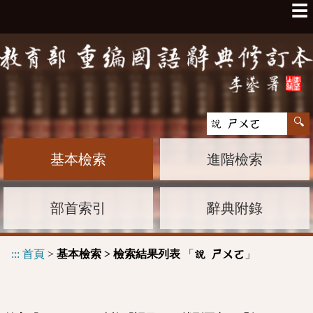
☰
基本檢索
進階檢索
部首索引
辭典附錄
:::
首頁
>
基本檢索 > 檢索結果列表
「
」
說 ㄕㄨㄛ