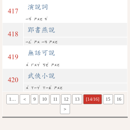
演說詞
417
ˇ
ˊ
ㄧㄢ
ㄕㄨㄛ
ㄘ
郢書燕說
418
ˇ
ㄧㄥ
ㄕㄨ
ㄧㄢ
ㄕㄨㄛ
無話可說
419
ˊ
ˋ
ˇ
ㄨ
ㄏㄨㄚ
ㄎㄜ
ㄕㄨㄛ
武俠小說
420
ˇ
ˊ
ˇ
ㄨ
ㄒㄧㄚ
ㄒㄧㄠ
ㄕㄨㄛ
1…
＜
9
10
11
12
13
[14/16]
15
16
＞