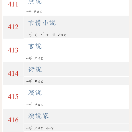
燕說
411
ㄧㄢ
ㄕㄨㄛ
言情小說
412
ˊ
ˊ
ˇ
ㄧㄢ
ㄑㄧㄥ
ㄒㄧㄠ
ㄕㄨㄛ
言說
413
ˊ
ㄧㄢ
ㄕㄨㄛ
衍說
414
ˇ
ㄧㄢ
ㄕㄨㄛ
演說
415
ˇ
ㄧㄢ
ㄕㄨㄛ
演說家
416
ˇ
ㄧㄢ
ㄕㄨㄛ
ㄐㄧㄚ