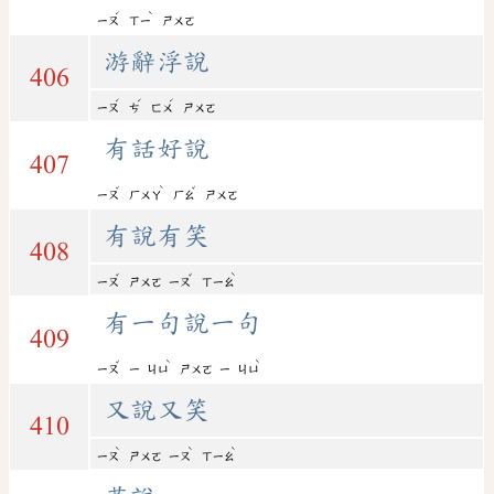
ˊ
ˋ
ㄧㄡ
ㄒㄧ
ㄕㄨㄛ
游辭浮說
406
ˊ
ˊ
ˊ
ㄧㄡ
ㄘ
ㄈㄨ
ㄕㄨㄛ
有話好說
407
ˇ
ˋ
ˇ
ㄧㄡ
ㄏㄨㄚ
ㄏㄠ
ㄕㄨㄛ
有說有笑
408
ˇ
ˇ
ˋ
ㄧㄡ
ㄕㄨㄛ
ㄧㄡ
ㄒㄧㄠ
有一句說一句
409
ˇ
ˋ
ˋ
ㄧㄡ
ㄧ
ㄐㄩ
ㄕㄨㄛ
ㄧ
ㄐㄩ
又說又笑
410
ˋ
ˋ
ˋ
ㄧㄡ
ㄕㄨㄛ
ㄧㄡ
ㄒㄧㄠ