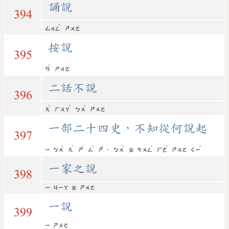
誦說
394
ˋ
ㄙㄨㄥ
ㄕㄨㄛ
按說
395
ˋ
ㄢ
ㄕㄨㄛ
二話不說
396
ˋ
ˋ
ˋ
ㄦ
ㄏㄨㄚ
ㄅㄨ
ㄕㄨㄛ
一部二十四史，不知從何說起
397
ˋ
ˋ
ˊ
ˋ
ˇ
ˋ
ˊ
ˊ
ˇ
，
ㄧ
ㄅㄨ
ㄦ
ㄕ
ㄙ
ㄕ
ㄅㄨ
ㄓ
ㄘㄨㄥ
ㄏㄜ
ㄕㄨㄛ
ㄑㄧ
一家之說
398
ㄧ
ㄐㄧㄚ
ㄓ
ㄕㄨㄛ
一說
399
ㄧ
ㄕㄨㄛ