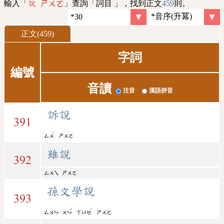
輸入「
」查詢「詞目 」，找到正文
459
則。
說 ㄕㄨㄛ
正文(459)
字詞
編號
音讀
注音
漢語拼音
訴說
391
ˋ
ㄙㄨ
ㄕㄨㄛ
雖說
392
ㄙㄨㄟ
ㄕㄨㄛ
孫文學說
393
ˊ
ˊ
ㄙㄨㄣ
ㄨㄣ
ㄒㄩㄝ
ㄕㄨㄛ