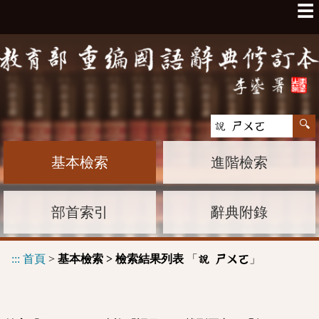
☰
基本檢索
進階檢索
部首索引
辭典附錄
:::
首頁
>
基本檢索 > 檢索結果列表
「
」
說 ㄕㄨㄛ