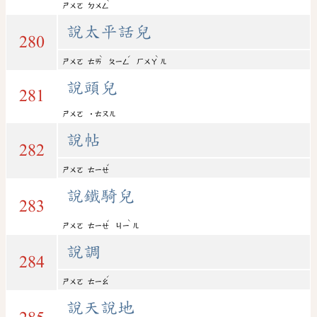
ˋ
ㄕㄨㄛ
ㄉㄨㄥ
說太平話兒
280
ˋ
ˊ
ˋ
ㄕㄨㄛ
ㄊㄞ
ㄆㄧㄥ
ㄏㄨㄚ
ㄦ
說頭兒
281
ㄕㄨㄛ
˙ㄊㄡㄦ
說帖
282
ˇ
ㄕㄨㄛ
ㄊㄧㄝ
說鐵騎兒
283
ˇ
ˋ
ㄕㄨㄛ
ㄊㄧㄝ
ㄐㄧ
ㄦ
說調
284
ˊ
ㄕㄨㄛ
ㄊㄧㄠ
說天說地