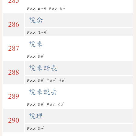
285
ˋ
ㄕㄨㄛ
ㄊㄧㄢ
ㄕㄨㄛ
ㄉㄧ
說念
286
ˋ
ㄕㄨㄛ
ㄋㄧㄢ
說來
287
ˊ
ㄕㄨㄛ
ㄌㄞ
說來話長
288
ˊ
ˋ
ˊ
ㄕㄨㄛ
ㄌㄞ
ㄏㄨㄚ
ㄔㄤ
說來說去
289
ˊ
ˋ
ㄕㄨㄛ
ㄌㄞ
ㄕㄨㄛ
ㄑㄩ
說理
290
ˇ
ㄕㄨㄛ
ㄌㄧ