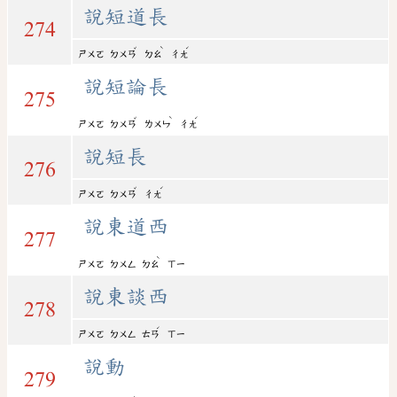
說短道長
274
ˇ
ˋ
ˊ
ㄕㄨㄛ
ㄉㄨㄢ
ㄉㄠ
ㄔㄤ
說短論長
275
ˇ
ˋ
ˊ
ㄕㄨㄛ
ㄉㄨㄢ
ㄌㄨㄣ
ㄔㄤ
說短長
276
ˇ
ˊ
ㄕㄨㄛ
ㄉㄨㄢ
ㄔㄤ
說東道西
277
ˋ
ㄕㄨㄛ
ㄉㄨㄥ
ㄉㄠ
ㄒㄧ
說東談西
278
ˊ
ㄕㄨㄛ
ㄉㄨㄥ
ㄊㄢ
ㄒㄧ
說動
279