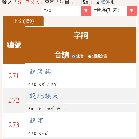
輸入「
」查詢「詞目 」，找到正文
459
則。
說 ㄕㄨㄛ
正文(459)
字詞
編號
音讀
注音
漢語拼音
說淡話
271
ˋ
ˋ
ㄕㄨㄛ
ㄉㄢ
ㄏㄨㄚ
說地談天
272
ˋ
ˊ
ㄕㄨㄛ
ㄉㄧ
ㄊㄢ
ㄊㄧㄢ
說定
273
ˋ
ㄕㄨㄛ
ㄉㄧㄥ