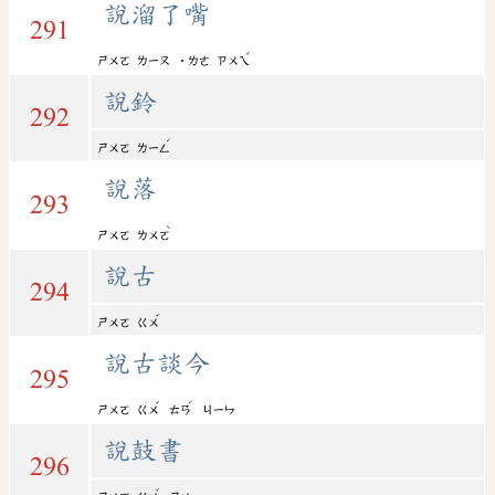
說溜了嘴
291
ˇ
ㄕㄨㄛ
ㄌㄧㄡ
˙ㄌㄜ
ㄗㄨㄟ
說鈴
292
ˊ
ㄕㄨㄛ
ㄌㄧㄥ
說落
293
ˋ
ㄕㄨㄛ
ㄌㄨㄛ
說古
294
ˇ
ㄕㄨㄛ
ㄍㄨ
說古談今
295
ˇ
ˊ
ㄕㄨㄛ
ㄍㄨ
ㄊㄢ
ㄐㄧㄣ
說鼓書
296
ˇ