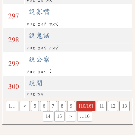
ㄕㄨㄛ
ㄍㄨ
ㄕㄨ
說寡嘴
297
ˇ
ˇ
ㄕㄨㄛ
ㄍㄨㄚ
ㄗㄨㄟ
說鬼話
298
ˇ
ˋ
ㄕㄨㄛ
ㄍㄨㄟ
ㄏㄨㄚ
說公案
299
ˋ
ㄕㄨㄛ
ㄍㄨㄥ
ㄢ
說開
300
ㄕㄨㄛ
ㄎㄞ
1…
＜
5
6
7
8
9
[10/16]
11
12
13
14
15
＞
…16