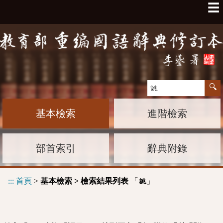
☰
基本檢索
進階檢索
部首索引
辭典附錄
:::
首頁
>
基本檢索 > 檢索結果列表
「
」
誂