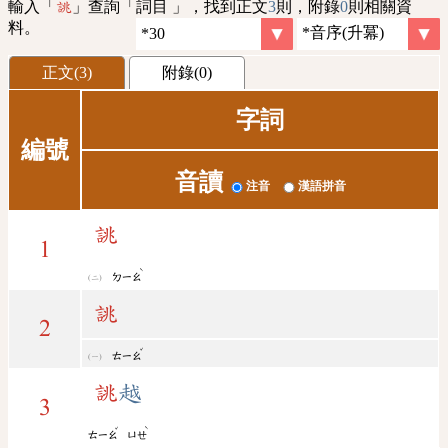
輸入「
」查詢「詞目 」，找到正文
3
則，附錄
0
則相關資
誂
料。
正文(3)
附錄(0)
字詞
編號
音讀
注音
漢語拼音
誂
1
ˋ
ㄉㄧㄠ
誂
2
ˇ
ㄊㄧㄠ
誂
越
3
ˇ
ˋ
ㄊㄧㄠ
ㄩㄝ