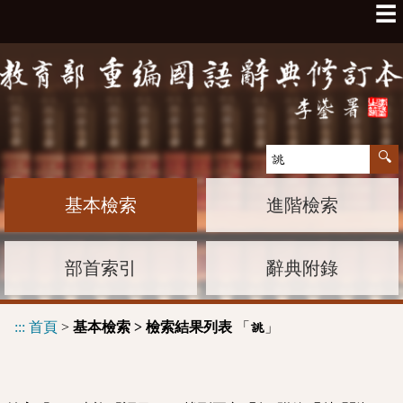
☰
基本檢索
進階檢索
部首索引
辭典附錄
:::
首頁
>
基本檢索 > 檢索結果列表
「
」
誂