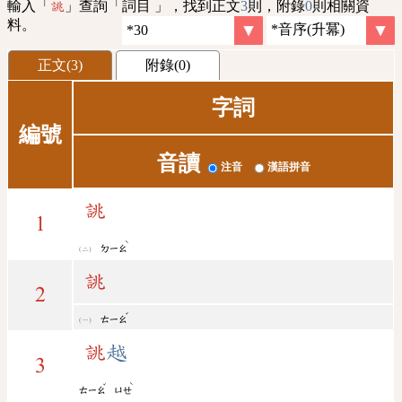
輸入「
」查詢「詞目 」，找到正文
3
則，附錄
0
則相關資
誂
料。
正文(3)
附錄(0)
字詞
編號
音讀
注音
漢語拼音
誂
1
ˋ
ㄉㄧㄠ
誂
2
ˇ
ㄊㄧㄠ
誂
越
3
ˇ
ˋ
ㄊㄧㄠ
ㄩㄝ