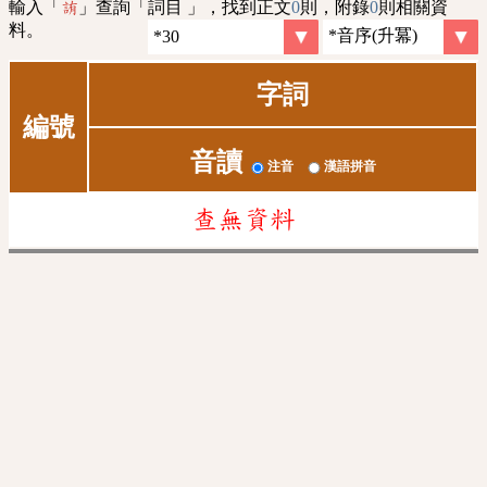
輸入「
」查詢「詞目 」，找到正文
0
則，附錄
0
則相關資
詴
料。
字詞
編號
音讀
注音
漢語拼音
查無資料