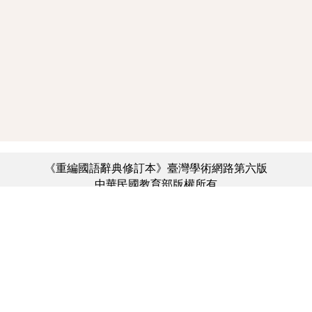
《重編國語辭典修訂本》臺灣學術網路第六版
中華民國教育部版權所有
:::
個資法及隱私聲明
|
辭典公眾授權網
|
意見交流
|
網網相連
三峽總院區地址：新北市三峽區三樹路2號、
︿
臺北院區地址：臺北市大安區和平東路一段179號、