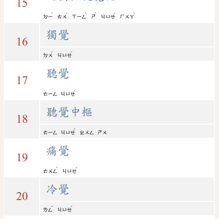
15
ˋ
ˊ
ˋ
ˋ
ˊ
ˋ
ㄉㄧ
ㄊㄨ
ㄒㄧㄥ
ㄕ
ㄐㄩㄝ
ㄏㄨㄚ
獨覺
16
ˊ
ˊ
ㄉㄨ
ㄐㄩㄝ
聽覺
17
ˊ
ㄊㄧㄥ
ㄐㄩㄝ
聽覺中樞
18
ˊ
ㄊㄧㄥ
ㄐㄩㄝ
ㄓㄨㄥ
ㄕㄨ
痛覺
19
ˋ
ˊ
ㄊㄨㄥ
ㄐㄩㄝ
冷覺
20
ˇ
ˊ
ㄌㄥ
ㄐㄩㄝ