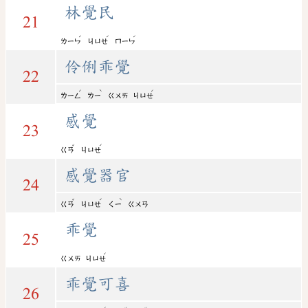
林覺民
21
ˊ
ˊ
ˊ
ㄌㄧㄣ
ㄐㄩㄝ
ㄇㄧㄣ
伶俐乖覺
22
ˊ
ˋ
ˊ
ㄌㄧㄥ
ㄌㄧ
ㄍㄨㄞ
ㄐㄩㄝ
感覺
23
ˇ
ˊ
ㄍㄢ
ㄐㄩㄝ
感覺器官
24
ˇ
ˊ
ˋ
ㄍㄢ
ㄐㄩㄝ
ㄑㄧ
ㄍㄨㄢ
乖覺
25
ˊ
ㄍㄨㄞ
ㄐㄩㄝ
乖覺可喜
26
ˊ
ˇ
ˇ