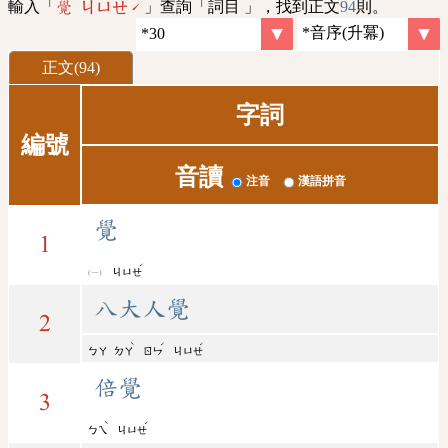
輸入「
」查詢「詞目 」，找到正文
94
則。
覺 ㄐㄩㄝˊ
正文(94)
字詞
編號
音讀
注音
漢語拼音
覺
1
ˊ
ㄐㄩㄝ
八大人覺
2
ˋ
ˊ
ˊ
ㄅㄚ
ㄉㄚ
ㄖㄣ
ㄐㄩㄝ
倍覺
3
ˋ
ˊ
ㄅㄟ
ㄐㄩㄝ