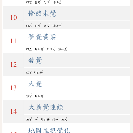
ˋ
ˊ
ˋ
ˊ
ㄇㄛ
ㄖㄢ
ㄅㄨ
ㄐㄩㄝ
懵然未覺
10
ˊ
ˊ
ˋ
ˊ
ㄇㄥ
ㄖㄢ
ㄨㄟ
ㄐㄩㄝ
夢覺黃粱
11
ˋ
ˊ
ˊ
ˊ
ㄇㄥ
ㄐㄩㄝ
ㄏㄨㄤ
ㄌㄧㄤ
發覺
12
ˊ
ㄈㄚ
ㄐㄩㄝ
大覺
13
ˋ
ˊ
ㄉㄚ
ㄐㄩㄝ
大義覺迷錄
14
ˋ
ˋ
ˊ
ˊ
ˋ
ㄉㄚ
ㄧ
ㄐㄩㄝ
ㄇㄧ
ㄌㄨ
地圖性視覺化