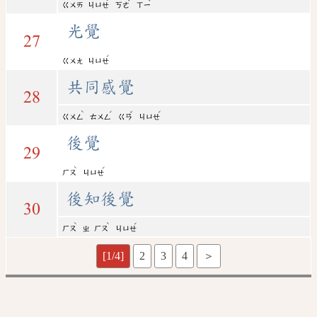
ㄍㄨㄞ
ㄐㄩㄝ
ㄎㄜ
ㄒㄧ
光覺
27
ˊ
ㄍㄨㄤ
ㄐㄩㄝ
共同感覺
28
ˋ
ˊ
ˇ
ˊ
ㄍㄨㄥ
ㄊㄨㄥ
ㄍㄢ
ㄐㄩㄝ
後覺
29
ˋ
ˊ
ㄏㄡ
ㄐㄩㄝ
後知後覺
30
ˋ
ˋ
ˊ
ㄏㄡ
ㄓ
ㄏㄡ
ㄐㄩㄝ
[1/4]
2
3
4
＞