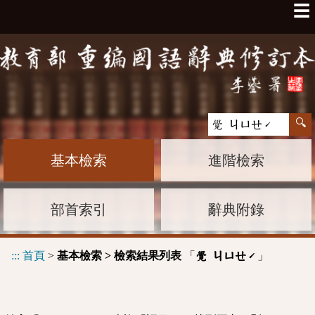
☰
基本檢索
進階檢索
部首索引
辭典附錄
:::
首頁
>
基本檢索 > 檢索結果列表
「
」
覺 ㄐㄩㄝˊ