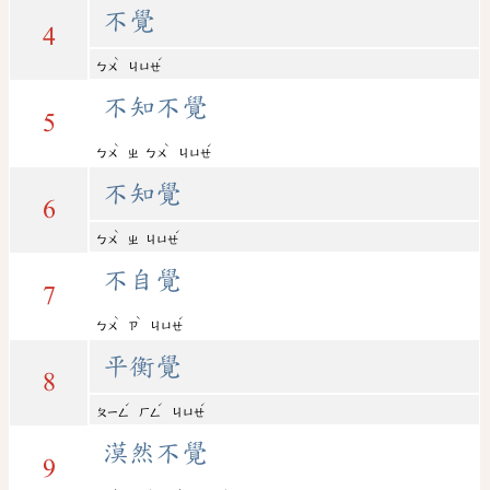
不覺
4
ˋ
ˊ
ㄅㄨ
ㄐㄩㄝ
不知不覺
5
ˋ
ˋ
ˊ
ㄅㄨ
ㄓ
ㄅㄨ
ㄐㄩㄝ
不知覺
6
ˋ
ˊ
ㄅㄨ
ㄓ
ㄐㄩㄝ
不自覺
7
ˋ
ˋ
ˊ
ㄅㄨ
ㄗ
ㄐㄩㄝ
平衡覺
8
ˊ
ˊ
ˊ
ㄆㄧㄥ
ㄏㄥ
ㄐㄩㄝ
漠然不覺
9