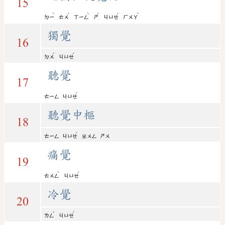
15
ˋ
ˊ
ˋ
ˋ
ˊ
ˋ
ㄉㄧ
ㄊㄨ
ㄒㄧㄥ
ㄕ
ㄐㄩㄝ
ㄏㄨㄚ
獨覺
16
ˊ
ˊ
ㄉㄨ
ㄐㄩㄝ
聽覺
17
ˊ
ㄊㄧㄥ
ㄐㄩㄝ
聽覺中樞
18
ˊ
ㄊㄧㄥ
ㄐㄩㄝ
ㄓㄨㄥ
ㄕㄨ
痛覺
19
ˋ
ˊ
ㄊㄨㄥ
ㄐㄩㄝ
冷覺
20
ˇ
ˊ
ㄌㄥ
ㄐㄩㄝ