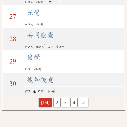
ㄍㄨㄞ
ㄐㄩㄝ
ㄎㄜ
ㄒㄧ
光覺
27
ˊ
ㄍㄨㄤ
ㄐㄩㄝ
共同感覺
28
ˋ
ˊ
ˇ
ˊ
ㄍㄨㄥ
ㄊㄨㄥ
ㄍㄢ
ㄐㄩㄝ
後覺
29
ˋ
ˊ
ㄏㄡ
ㄐㄩㄝ
後知後覺
30
ˋ
ˋ
ˊ
ㄏㄡ
ㄓ
ㄏㄡ
ㄐㄩㄝ
[1/4]
2
3
4
＞