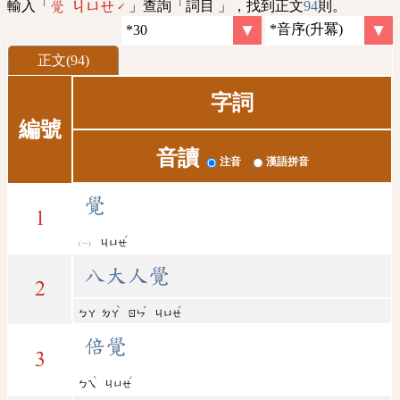
輸入「
」查詢「詞目 」，找到正文
94
則。
覺 ㄐㄩㄝˊ
正文(94)
字詞
編號
音讀
注音
漢語拼音
覺
1
ˊ
ㄐㄩㄝ
八大人覺
2
ˋ
ˊ
ˊ
ㄅㄚ
ㄉㄚ
ㄖㄣ
ㄐㄩㄝ
倍覺
3
ˋ
ˊ
ㄅㄟ
ㄐㄩㄝ