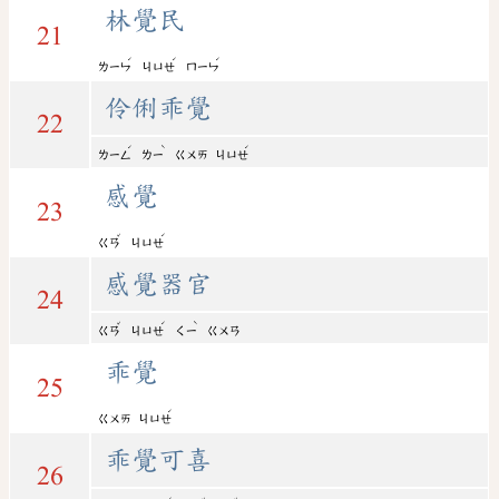
林覺民
21
ˊ
ˊ
ˊ
ㄌㄧㄣ
ㄐㄩㄝ
ㄇㄧㄣ
伶俐乖覺
22
ˊ
ˋ
ˊ
ㄌㄧㄥ
ㄌㄧ
ㄍㄨㄞ
ㄐㄩㄝ
感覺
23
ˇ
ˊ
ㄍㄢ
ㄐㄩㄝ
感覺器官
24
ˇ
ˊ
ˋ
ㄍㄢ
ㄐㄩㄝ
ㄑㄧ
ㄍㄨㄢ
乖覺
25
ˊ
ㄍㄨㄞ
ㄐㄩㄝ
乖覺可喜
26
ˊ
ˇ
ˇ