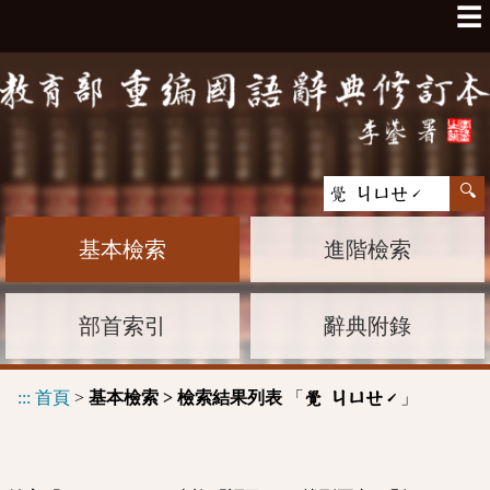
☰
基本檢索
進階檢索
部首索引
辭典附錄
:::
首頁
>
基本檢索 > 檢索結果列表
「
」
覺 ㄐㄩㄝˊ