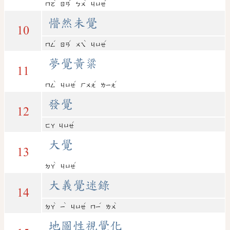
ˋ
ˊ
ˋ
ˊ
ㄇㄛ
ㄖㄢ
ㄅㄨ
ㄐㄩㄝ
懵然未覺
10
ˊ
ˊ
ˋ
ˊ
ㄇㄥ
ㄖㄢ
ㄨㄟ
ㄐㄩㄝ
夢覺黃粱
11
ˋ
ˊ
ˊ
ˊ
ㄇㄥ
ㄐㄩㄝ
ㄏㄨㄤ
ㄌㄧㄤ
發覺
12
ˊ
ㄈㄚ
ㄐㄩㄝ
大覺
13
ˋ
ˊ
ㄉㄚ
ㄐㄩㄝ
大義覺迷錄
14
ˋ
ˋ
ˊ
ˊ
ˋ
ㄉㄚ
ㄧ
ㄐㄩㄝ
ㄇㄧ
ㄌㄨ
地圖性視覺化