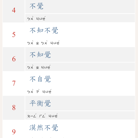
不覺
4
ˋ
ˊ
ㄅㄨ
ㄐㄩㄝ
不知不覺
5
ˋ
ˋ
ˊ
ㄅㄨ
ㄓ
ㄅㄨ
ㄐㄩㄝ
不知覺
6
ˋ
ˊ
ㄅㄨ
ㄓ
ㄐㄩㄝ
不自覺
7
ˋ
ˋ
ˊ
ㄅㄨ
ㄗ
ㄐㄩㄝ
平衡覺
8
ˊ
ˊ
ˊ
ㄆㄧㄥ
ㄏㄥ
ㄐㄩㄝ
漠然不覺
9