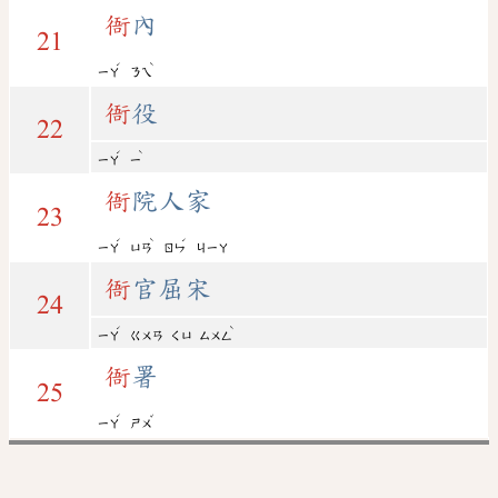
衙
內
21
ˊ
ˋ
ㄧㄚ
ㄋㄟ
衙
役
22
ˊ
ˋ
ㄧㄚ
ㄧ
衙
院人家
23
ˊ
ˋ
ˊ
ㄧㄚ
ㄩㄢ
ㄖㄣ
ㄐㄧㄚ
衙
官屈宋
24
ˊ
ˋ
ㄧㄚ
ㄍㄨㄢ
ㄑㄩ
ㄙㄨㄥ
衙
署
25
ˊ
ˇ
ㄧㄚ
ㄕㄨ