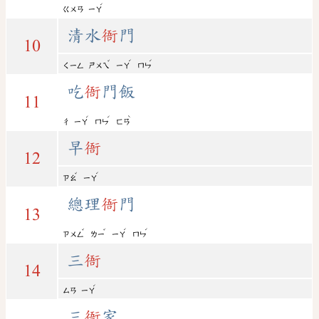
ˊ
ㄍㄨㄢ
ㄧㄚ
清水
衙
門
10
ˇ
ˊ
ˊ
ㄑㄧㄥ
ㄕㄨㄟ
ㄧㄚ
ㄇㄣ
吃
衙
門飯
11
ˊ
ˊ
ˋ
ㄔ
ㄧㄚ
ㄇㄣ
ㄈㄢ
早
衙
12
ˇ
ˊ
ㄗㄠ
ㄧㄚ
總理
衙
門
13
ˇ
ˇ
ˊ
ˊ
ㄗㄨㄥ
ㄌㄧ
ㄧㄚ
ㄇㄣ
三
衙
14
ˊ
ㄙㄢ
ㄧㄚ
三
衙
家