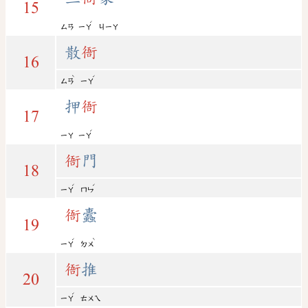
15
ˊ
ㄙㄢ
ㄧㄚ
ㄐㄧㄚ
散
衙
16
ˋ
ˊ
ㄙㄢ
ㄧㄚ
押
衙
17
ˊ
ㄧㄚ
ㄧㄚ
衙
門
18
ˊ
ˊ
ㄧㄚ
ㄇㄣ
衙
蠹
19
ˊ
ˋ
ㄧㄚ
ㄉㄨ
衙
推
20
ˊ
ㄧㄚ
ㄊㄨㄟ