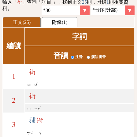
輸入「
」查詢「詞目 」，找到正文
25
則，附錄
1
則相關資
衙
料。
正文(25)
附錄(1)
字詞
編號
音讀
注音
漢語拼音
衙
1
ˊ
ㄩ
衙
2
ˊ
ㄧㄚ
捕
衙
3
ˇ
ˊ
ㄅㄨ
ㄧㄚ