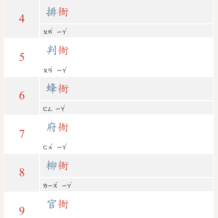
排
衙
4
ˊ
ˊ
ㄆㄞ
ㄧㄚ
判
衙
5
ˋ
ˊ
ㄆㄢ
ㄧㄚ
蜂
衙
6
ˊ
ㄈㄥ
ㄧㄚ
府
衙
7
ˇ
ˊ
ㄈㄨ
ㄧㄚ
柳
衙
8
ˇ
ˊ
ㄌㄧㄡ
ㄧㄚ
官
衙
9