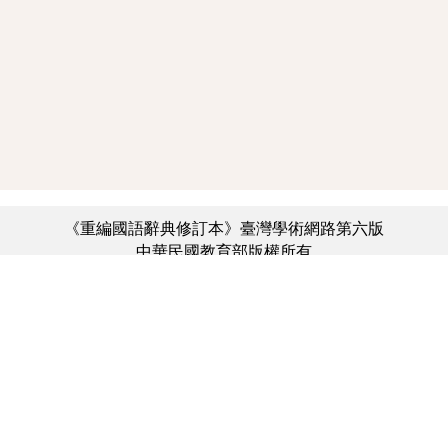
《重編國語辭典修訂本》臺灣學術網路第六版
中華民國教育部版權所有
:::
個資法及隱私聲明
|
辭典公眾授權網
|
意見交流
|
網網相連
三峽總院區地址：新北市三峽區三樹路2號、
︿
臺北院區地址：臺北市大安區和平東路一段179號、
臺中院區地址：臺中市豐原區師範街67號
電話總機：(02)7740-7890、