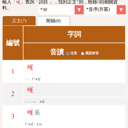
輸入「
」查詢「詞目 」，找到正文
7
則，附錄
0
則相關資
蠖
料。
正文(7)
附錄(0)
字詞
編號
音讀
注音
漢語拼音
蠖
1
ˋ
ㄏㄨㄛ
蠖
2
ˋ
ㄨㄛ
(又音)
蠖
屈
3
ˋ
ㄏㄨㄛ
ㄑㄩ