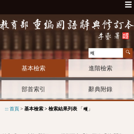
☰
基本檢索
進階檢索
部首索引
辭典附錄
:::
首頁
>
基本檢索 > 檢索結果列表
「
」
蠖