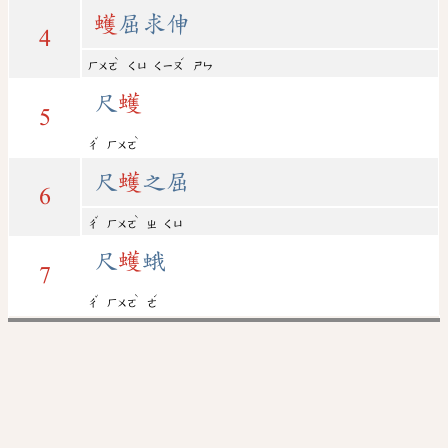
蠖
屈求伸
4
ˋ
ˊ
ㄏㄨㄛ
ㄑㄩ
ㄑㄧㄡ
ㄕㄣ
尺
蠖
5
ˇ
ˋ
ㄔ
ㄏㄨㄛ
尺
蠖
之屈
6
ˇ
ˋ
ㄔ
ㄏㄨㄛ
ㄓ
ㄑㄩ
尺
蠖
蛾
7
ˇ
ˋ
ˊ
ㄔ
ㄏㄨㄛ
ㄜ