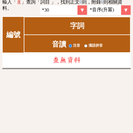
輸入「
」查詢「詞目 」，找到正文
0
則，附錄
0
則相關資
螷
料。
字詞
編號
音讀
注音
漢語拼音
查無資料