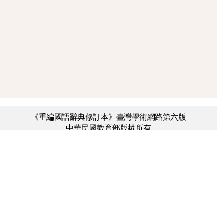
《重編國語辭典修訂本》臺灣學術網路第六版
中華民國教育部版權所有
:::
個資法及隱私聲明
|
辭典公眾授權網
|
意見交流
|
網網相連
三峽總院區地址：新北市三峽區三樹路2號、
︿
臺北院區地址：臺北市大安區和平東路一段179號、