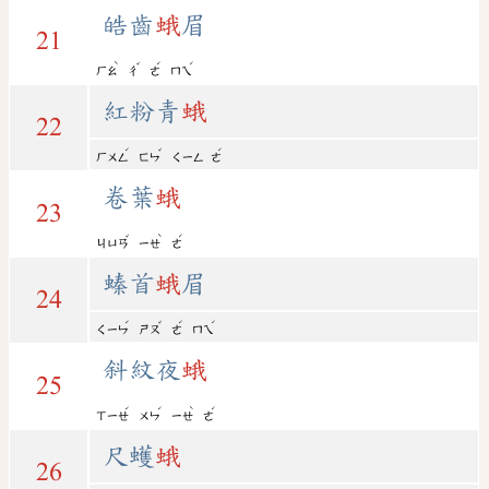
皓齒
蛾
眉
21
ˋ
ˇ
ˊ
ˊ
ㄏㄠ
ㄔ
ㄜ
ㄇㄟ
紅粉青
蛾
22
ˊ
ˇ
ˊ
ㄏㄨㄥ
ㄈㄣ
ㄑㄧㄥ
ㄜ
卷葉
蛾
23
ˇ
ˋ
ˊ
ㄐㄩㄢ
ㄧㄝ
ㄜ
螓首
蛾
眉
24
ˊ
ˇ
ˊ
ˊ
ㄑㄧㄣ
ㄕㄡ
ㄜ
ㄇㄟ
斜紋夜
蛾
25
ˊ
ˊ
ˋ
ˊ
ㄒㄧㄝ
ㄨㄣ
ㄧㄝ
ㄜ
尺蠖
蛾
26