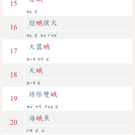
15
ˊ
ㄉㄥ
ㄜ
燈
蛾
撲火
16
ˊ
ˇ
ㄉㄥ
ㄜ
ㄆㄨ
ㄏㄨㄛ
天蠶
蛾
17
ˊ
ˊ
ㄊㄧㄢ
ㄘㄢ
ㄜ
天
蛾
18
ˊ
ㄊㄧㄢ
ㄜ
綠慘雙
蛾
19
ˋ
ˇ
ˊ
ㄌㄩ
ㄘㄢ
ㄕㄨㄤ
ㄜ
海
蛾
魚
20
ˇ
ˊ
ˊ
ㄏㄞ
ㄜ
ㄩ