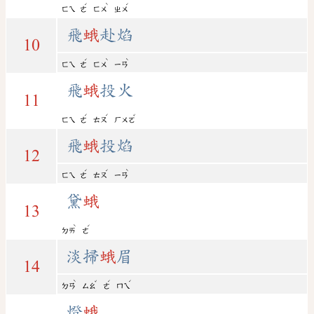
ˊ
ˋ
ˊ
ㄈㄟ
ㄜ
ㄈㄨ
ㄓㄨ
飛
蛾
赴焰
10
ˊ
ˋ
ˋ
ㄈㄟ
ㄜ
ㄈㄨ
ㄧㄢ
飛
蛾
投火
11
ˊ
ˊ
ˇ
ㄈㄟ
ㄜ
ㄊㄡ
ㄏㄨㄛ
飛
蛾
投焰
12
ˊ
ˊ
ˋ
ㄈㄟ
ㄜ
ㄊㄡ
ㄧㄢ
黛
蛾
13
ˋ
ˊ
ㄉㄞ
ㄜ
淡掃
蛾
眉
14
ˋ
ˇ
ˊ
ˊ
ㄉㄢ
ㄙㄠ
ㄜ
ㄇㄟ
燈
蛾