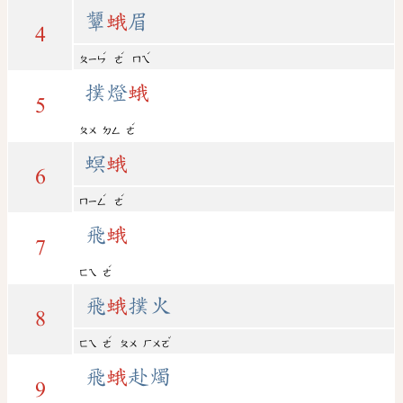
顰
蛾
眉
4
ˊ
ˊ
ˊ
ㄆㄧㄣ
ㄜ
ㄇㄟ
撲燈
蛾
5
ˊ
ㄆㄨ
ㄉㄥ
ㄜ
螟
蛾
6
ˊ
ˊ
ㄇㄧㄥ
ㄜ
飛
蛾
7
ˊ
ㄈㄟ
ㄜ
飛
蛾
撲火
8
ˊ
ˇ
ㄈㄟ
ㄜ
ㄆㄨ
ㄏㄨㄛ
飛
蛾
赴燭
9