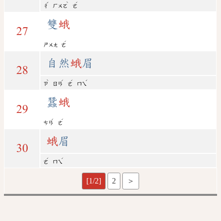
ˇ
ˋ
ˊ
ㄔ
ㄏㄨㄛ
ㄜ
雙
蛾
27
ˊ
ㄕㄨㄤ
ㄜ
自然
蛾
眉
28
ˋ
ˊ
ˊ
ˊ
ㄗ
ㄖㄢ
ㄜ
ㄇㄟ
蠶
蛾
29
ˊ
ˊ
ㄘㄢ
ㄜ
蛾
眉
30
ˊ
ˊ
ㄜ
ㄇㄟ
[1/2]
2
＞