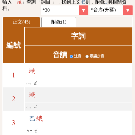
輸入「
」查詢「詞目 」，找到正文
45
則，附錄
1
則相關資
蛾
料。
正文(45)
附錄(1)
字詞
編號
音讀
注音
漢語拼音
蛾
1
ˊ
ㄜ
蛾
2
ˇ
ㄧ
巴
蛾
3
ˊ
ㄅㄚ
ㄜ