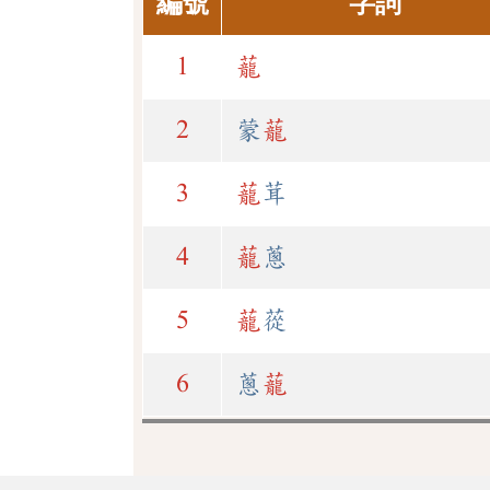
編號
字詞
1
蘢
2
蒙
蘢
3
蘢
茸
4
蘢
蔥
5
蘢
蓯
6
蔥
蘢