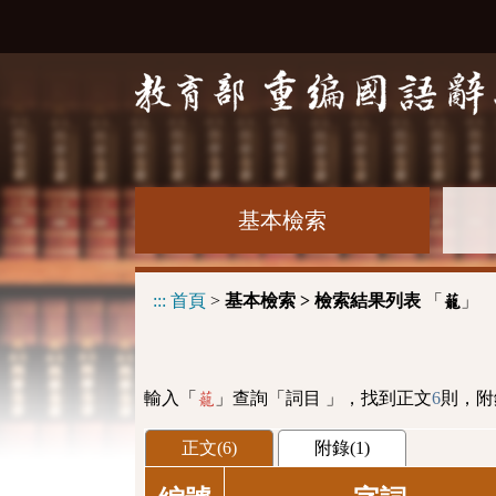
基本檢索
:::
首頁
>
基本檢索 > 檢索結果列表
「
」
蘢
輸入「
」查詢「詞目 」，找到正文
6
則，附
蘢
正文(6)
附錄(1)