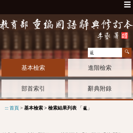
☰
基本檢索
進階檢索
部首索引
辭典附錄
:::
首頁
>
基本檢索 > 檢索結果列表
「
」
蘢