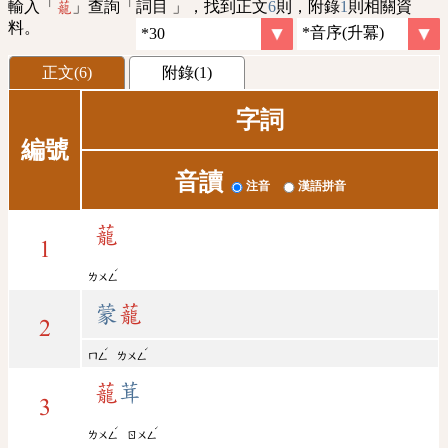
輸入「
」查詢「詞目 」，找到正文
6
則，附錄
1
則相關資
蘢
料。
正文(6)
附錄(1)
字詞
編號
音讀
注音
漢語拼音
蘢
1
ˊ
ㄌㄨㄥ
蒙
蘢
2
ˊ
ˊ
ㄇㄥ
ㄌㄨㄥ
蘢
茸
3
ˊ
ˊ
ㄌㄨㄥ
ㄖㄨㄥ