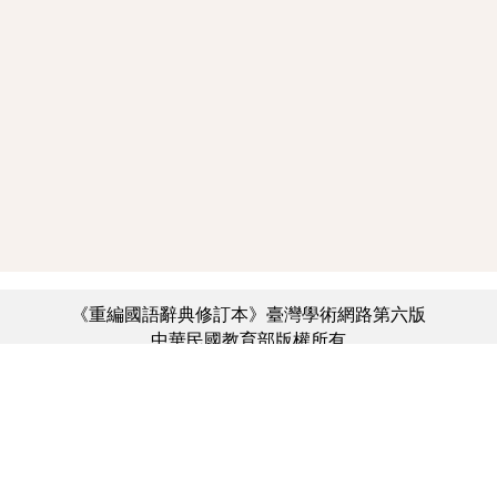
《重編國語辭典修訂本》臺灣學術網路第六版
中華民國教育部版權所有
:::
個資法及隱私聲明
|
辭典公眾授權網
|
意見交流
|
網網相連