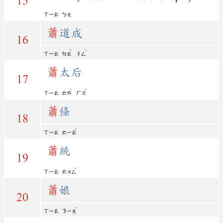
15
ㄒㄧㄠ
ㄅㄤ
蕭
道成
16
ˋ
ˊ
ㄒㄧㄠ
ㄉㄠ
ㄔㄥ
蕭
太后
17
ˋ
ˋ
ㄒㄧㄠ
ㄊㄞ
ㄏㄡ
蕭
條
18
ˊ
ㄒㄧㄠ
ㄊㄧㄠ
蕭
統
19
ˇ
ㄒㄧㄠ
ㄊㄨㄥ
蕭
娘
20
ˊ
ㄒㄧㄠ
ㄋㄧㄤ