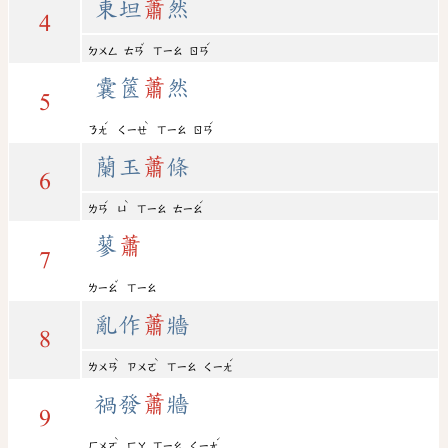
東坦
蕭
然
4
ˇ
ˊ
ㄉㄨㄥ
ㄊㄢ
ㄒㄧㄠ
ㄖㄢ
囊篋
蕭
然
5
ˊ
ˋ
ˊ
ㄋㄤ
ㄑㄧㄝ
ㄒㄧㄠ
ㄖㄢ
蘭玉
蕭
條
6
ˊ
ˋ
ˊ
ㄌㄢ
ㄩ
ㄒㄧㄠ
ㄊㄧㄠ
蓼
蕭
7
ˇ
ㄌㄧㄠ
ㄒㄧㄠ
亂作
蕭
牆
8
ˋ
ˋ
ˊ
ㄌㄨㄢ
ㄗㄨㄛ
ㄒㄧㄠ
ㄑㄧㄤ
禍發
蕭
牆
9
ˋ
ˊ
ㄏㄨㄛ
ㄈㄚ
ㄒㄧㄠ
ㄑㄧㄤ