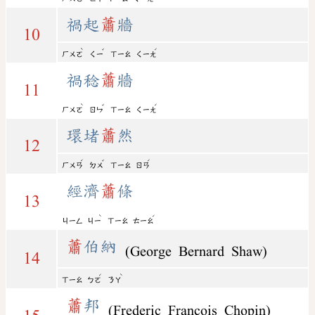
禍起
蕭
牆
10
ˋ
ˇ
ˊ
ㄏㄨㄛ
ㄑㄧ
ㄒㄧㄠ
ㄑㄧㄤ
禍稔
蕭
牆
11
ˋ
ˇ
ˊ
ㄏㄨㄛ
ㄖㄣ
ㄒㄧㄠ
ㄑㄧㄤ
環堵
蕭
然
12
ˊ
ˇ
ˊ
ㄏㄨㄢ
ㄉㄨ
ㄒㄧㄠ
ㄖㄢ
經濟
蕭
條
13
ˋ
ˊ
ㄐㄧㄥ
ㄐㄧ
ㄒㄧㄠ
ㄊㄧㄠ
蕭
伯納
(George Bernard Shaw)
14
ˊ
ˋ
ㄒㄧㄠ
ㄅㄛ
ㄋㄚ
蕭
邦
(Frederic Francois Chopin)