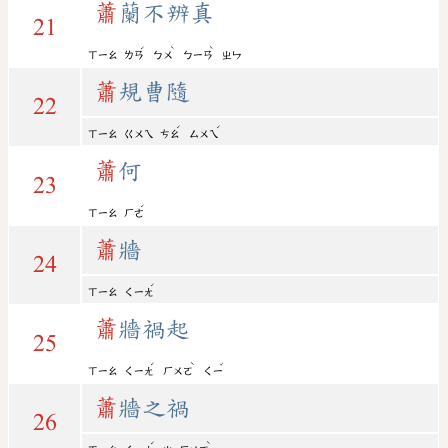
蕭
蘭不辨真
21
ˊ
ˋ
ˋ
ㄒㄧㄠ
ㄌㄢ
ㄅㄨ
ㄅㄧㄢ
ㄓㄣ
蕭
規曹隨
22
ˊ
ˊ
ㄒㄧㄠ
ㄍㄨㄟ
ㄘㄠ
ㄙㄨㄟ
蕭
何
23
ˊ
ㄒㄧㄠ
ㄏㄜ
蕭
牆
24
ˊ
ㄒㄧㄠ
ㄑㄧㄤ
蕭
牆禍起
25
ˊ
ˋ
ˇ
ㄒㄧㄠ
ㄑㄧㄤ
ㄏㄨㄛ
ㄑㄧ
蕭
牆之禍
26
ˊ
ˋ