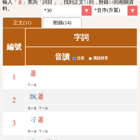
輸入「
」查詢「詞目 」，找到正文
51
則，附錄
14
則相關資
蕭
料。
正文(51)
附錄(14)
字詞
編號
音讀
注音
漢語拼音
蕭
1
ㄒㄧㄠ
飄
蕭
2
ㄆㄧㄠ
ㄒㄧㄠ
刁
蕭
3
ㄉㄧㄠ
ㄒㄧㄠ