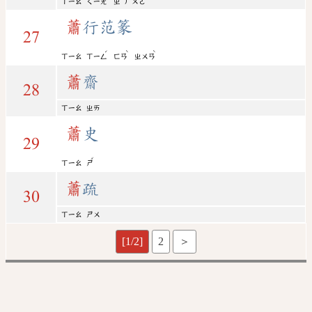
ㄒㄧㄠ
ㄑㄧㄤ
ㄓ
ㄏㄨㄛ
蕭
行范篆
27
ˊ
ˋ
ˋ
ㄒㄧㄠ
ㄒㄧㄥ
ㄈㄢ
ㄓㄨㄢ
蕭
齋
28
ㄒㄧㄠ
ㄓㄞ
蕭
史
29
ˇ
ㄒㄧㄠ
ㄕ
蕭
疏
30
ㄒㄧㄠ
ㄕㄨ
[1/2]
2
＞