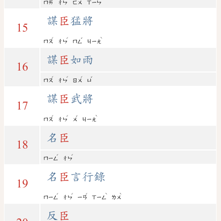
ㄇㄞ
ㄔㄣ
ㄈㄨ
ㄒㄧㄣ
謀
臣
猛將
15
ˊ
ˊ
ˇ
ˋ
ㄇㄡ
ㄔㄣ
ㄇㄥ
ㄐㄧㄤ
謀
臣
如雨
16
ˊ
ˊ
ˊ
ˇ
ㄇㄡ
ㄔㄣ
ㄖㄨ
ㄩ
謀
臣
武將
17
ˊ
ˊ
ˇ
ˋ
ㄇㄡ
ㄔㄣ
ㄨ
ㄐㄧㄤ
名
臣
18
ˊ
ˊ
ㄇㄧㄥ
ㄔㄣ
名
臣
言行錄
19
ˊ
ˊ
ˊ
ˋ
ˋ
ㄇㄧㄥ
ㄔㄣ
ㄧㄢ
ㄒㄧㄥ
ㄌㄨ
反
臣