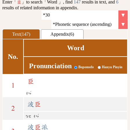
Enter「
」to search「Word 」, find
147
results in text, and
6
臣
results of related information in appendix.
Text(147)
Appendix(6)
Word
No.
Pronunciation
Bopomofo
Hanyu Pinyin
臣
1
ˊ
ㄔㄣ
波
臣
2
ˊ
ㄅㄛ
ㄔㄣ
波
臣
派