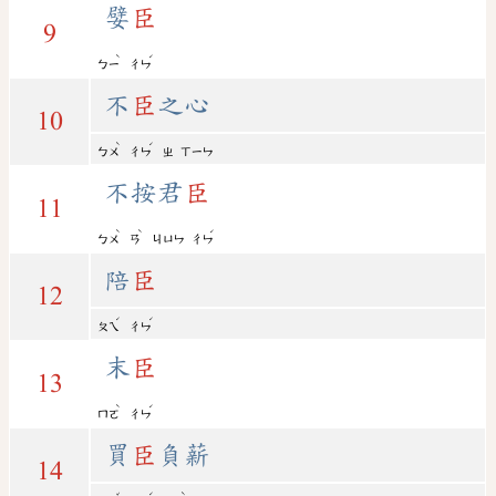
嬖
臣
9
ˋ
ˊ
ㄅㄧ
ㄔㄣ
不
臣
之心
10
ˋ
ˊ
ㄅㄨ
ㄔㄣ
ㄓ
ㄒㄧㄣ
不按君
臣
11
ˋ
ˋ
ˊ
ㄅㄨ
ㄢ
ㄐㄩㄣ
ㄔㄣ
陪
臣
12
ˊ
ˊ
ㄆㄟ
ㄔㄣ
末
臣
13
ˋ
ˊ
ㄇㄛ
ㄔㄣ
買
臣
負薪
14
ˇ
ˊ
ˋ