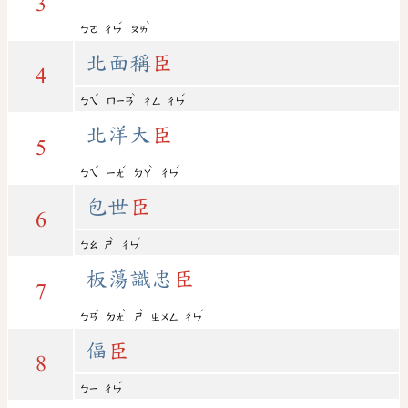
3
ˊ
ˋ
ㄅㄛ
ㄔㄣ
ㄆㄞ
北面稱
臣
4
ˇ
ˋ
ˊ
ㄅㄟ
ㄇㄧㄢ
ㄔㄥ
ㄔㄣ
北洋大
臣
5
ˇ
ˊ
ˋ
ˊ
ㄅㄟ
ㄧㄤ
ㄉㄚ
ㄔㄣ
包世
臣
6
ˋ
ˊ
ㄅㄠ
ㄕ
ㄔㄣ
板蕩識忠
臣
7
ˇ
ˋ
ˋ
ˊ
ㄅㄢ
ㄉㄤ
ㄕ
ㄓㄨㄥ
ㄔㄣ
偪
臣
8
ˊ
ㄅㄧ
ㄔㄣ