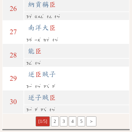
納貢稱
臣
26
ˋ
ˋ
ˊ
ㄋㄚ
ㄍㄨㄥ
ㄔㄥ
ㄔㄣ
南洋大
臣
27
ˊ
ˊ
ˋ
ˊ
ㄋㄢ
ㄧㄤ
ㄉㄚ
ㄔㄣ
能
臣
28
ˊ
ˊ
ㄋㄥ
ㄔㄣ
逆
臣
賊子
29
ˋ
ˊ
ˊ
ˇ
ㄋㄧ
ㄔㄣ
ㄗㄟ
ㄗ
逆子賊
臣
30
ˋ
ˇ
ˊ
ˊ
ㄋㄧ
ㄗ
ㄗㄟ
ㄔㄣ
[1/5]
2
3
4
5
＞