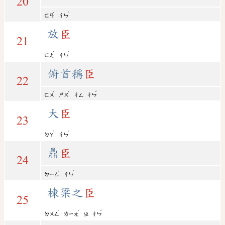
20
ˇ
ˊ
ㄈㄢ
ㄔㄣ
放
臣
21
ˋ
ˊ
ㄈㄤ
ㄔㄣ
俯首稱
臣
22
ˇ
ˇ
ˊ
ㄈㄨ
ㄕㄡ
ㄔㄥ
ㄔㄣ
大
臣
23
ˋ
ˊ
ㄉㄚ
ㄔㄣ
鼎
臣
24
ˇ
ˊ
ㄉㄧㄥ
ㄔㄣ
棟梁之
臣
25
ˋ
ˊ
ˊ
ㄉㄨㄥ
ㄌㄧㄤ
ㄓ
ㄔㄣ