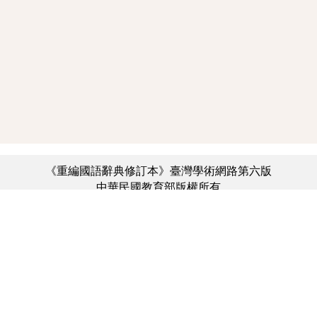
《重編國語辭典修訂本》臺灣學術網路第六版
中華民國教育部版權所有
:::
個資法及隱私聲明
|
辭典公眾授權網
|
意見交流
|
網網相連
三峽總院區地址：新北市三峽區三樹路2號、
︿
臺北院區地址：臺北市大安區和平東路一段179號、