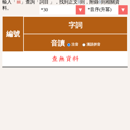
輸入「
」查詢「詞目 」，找到正文
0
則，附錄
0
則相關資
膕
料。
字詞
編號
音讀
注音
漢語拼音
查無資料