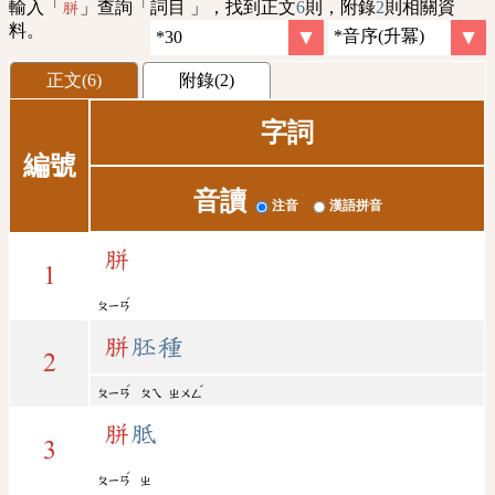
輸入「
」查詢「詞目 」，找到正文
6
則，附錄
2
則相關資
胼
料。
正文(6)
附錄(2)
字詞
編號
音讀
注音
漢語拼音
胼
1
ˊ
ㄆㄧㄢ
胼
胚種
2
ˊ
ˇ
ㄆㄧㄢ
ㄆㄟ
ㄓㄨㄥ
胼
胝
3
ˊ
ㄆㄧㄢ
ㄓ