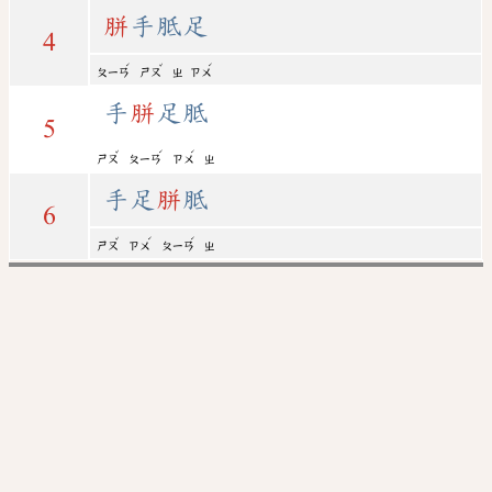
胼
手胝足
4
ˊ
ˇ
ˊ
ㄆㄧㄢ
ㄕㄡ
ㄓ
ㄗㄨ
手
胼
足胝
5
ˇ
ˊ
ˊ
ㄕㄡ
ㄆㄧㄢ
ㄗㄨ
ㄓ
手足
胼
胝
6
ˇ
ˊ
ˊ
ㄕㄡ
ㄗㄨ
ㄆㄧㄢ
ㄓ