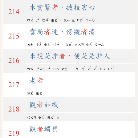
木實繁
者
，披枝害心
214
ˋ
ˊ
ˊ
ˇ
ˋ
，
ㄇㄨ
ㄕ
ㄈㄢ
ㄓㄜ
ㄆㄧ
ㄓ
ㄏㄞ
ㄒㄧㄣ
當局
者
迷，傍觀
者
清
215
ˊ
ˇ
ˊ
ˊ
ˇ
，
ㄉㄤ
ㄐㄩ
ㄓㄜ
ㄇㄧ
ㄆㄤ
ㄍㄨㄢ
ㄓㄜ
ㄑㄧㄥ
來說是非
者
，便是是非人
216
ˊ
ˋ
ˇ
ˋ
ˋ
ˋ
ˊ
，
ㄌㄞ
ㄕㄨㄛ
ㄕ
ㄈㄟ
ㄓㄜ
ㄅㄧㄢ
ㄕ
ㄕ
ㄈㄟ
ㄖㄣ
老
者
217
ˇ
ˇ
ㄌㄠ
ㄓㄜ
觀
者
如織
218
ˇ
ˊ
ㄍㄨㄢ
ㄓㄜ
ㄖㄨ
ㄓ
觀
者
蝟集
219