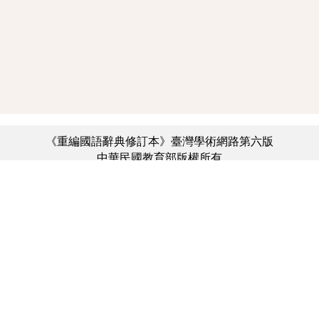
《重編國語辭典修訂本》臺灣學術網路第六版
中華民國教育部版權所有
:::
個資法及隱私聲明
|
辭典公眾授權網
|
意見交流
|
網網相連
三峽總院區地址：新北市三峽區三樹路2號、
︿
臺北院區地址：臺北市大安區和平東路一段179號、
臺中院區地址：臺中市豐原區師範街67號
電話總機：(02)7740-7890、
傳真：(02)7740-7064、
TANet VoIP：9009-7890
線上人數: 2289