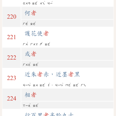
ˇ
ˋ
ˊ
ㄍㄨㄢ
ㄓㄜ
ㄨㄟ
ㄐㄧ
何
者
220
ˊ
ˇ
ㄏㄜ
ㄓㄜ
護花使
者
221
ˋ
ˇ
ˇ
ㄏㄨ
ㄏㄨㄚ
ㄕ
ㄓㄜ
或
者
222
ˋ
ˇ
ㄏㄨㄛ
ㄓㄜ
近朱
者
赤，近墨
者
黑
223
ˋ
ˇ
ˋ
ˋ
ˋ
ˇ
，
ㄐㄧㄣ
ㄓㄨ
ㄓㄜ
ㄔ
ㄐㄧㄣ
ㄇㄛ
ㄓㄜ
ㄏㄟ
相
者
224
ˋ
ˇ
ㄒㄧㄤ
ㄓㄜ
行百里
者
半於九十