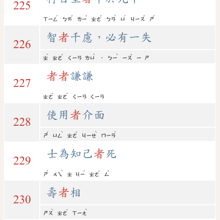
225
ˊ
ˇ
ˇ
ˇ
ˋ
ˊ
ˇ
ˊ
ㄒㄧㄥ
ㄅㄞ
ㄌㄧ
ㄓㄜ
ㄅㄢ
ㄩ
ㄐㄧㄡ
ㄕ
智
者
千慮，必有一失
226
ˋ
ˇ
ˋ
ˋ
ˇ
，
ㄓ
ㄓㄜ
ㄑㄧㄢ
ㄌㄩ
ㄅㄧ
ㄧㄡ
ㄧ
ㄕ
者
者
謙謙
227
ˇ
ˇ
ㄓㄜ
ㄓㄜ
ㄑㄧㄢ
ㄑㄧㄢ
使用
者
介面
228
ˇ
ˋ
ˇ
ˋ
ˋ
ㄕ
ㄩㄥ
ㄓㄜ
ㄐㄧㄝ
ㄇㄧㄢ
士為知己
者
死
229
ˋ
ˋ
ˇ
ˇ
ˇ
ㄕ
ㄨㄟ
ㄓ
ㄐㄧ
ㄓㄜ
ㄙ
壽
者
相
230
ˋ
ˇ
ˋ
ㄕㄡ
ㄓㄜ
ㄒㄧㄤ