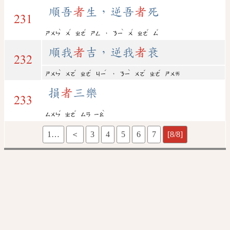
順吾
者
生，逆吾
者
死
231
ˋ
ˊ
ˇ
ˋ
ˊ
ˇ
ˇ
，
ㄕㄨㄣ
ㄨ
ㄓㄜ
ㄕㄥ
ㄋㄧ
ㄨ
ㄓㄜ
ㄙ
順我
者
吉，逆我
者
衰
232
ˋ
ˇ
ˇ
ˊ
ˋ
ˇ
ˇ
，
ㄕㄨㄣ
ㄨㄛ
ㄓㄜ
ㄐㄧ
ㄋㄧ
ㄨㄛ
ㄓㄜ
ㄕㄨㄞ
損
者
三樂
233
ˇ
ˇ
ˋ
ㄙㄨㄣ
ㄓㄜ
ㄙㄢ
ㄧㄠ
1…
＜
3
4
5
6
7
[8/8]