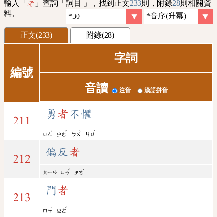
輸入「
」查詢「詞目 」，找到正文
233
則，附錄
28
則相關資
者
料。
正文(233)
附錄(28)
字詞
編號
音讀
注音
漢語拼音
勇
者
不懼
211
ˇ
ˇ
ˋ
ˋ
ㄩㄥ
ㄓㄜ
ㄅㄨ
ㄐㄩ
偏反
者
212
ˇ
ˇ
ㄆㄧㄢ
ㄈㄢ
ㄓㄜ
門
者
213
ˊ
ˇ
ㄇㄣ
ㄓㄜ