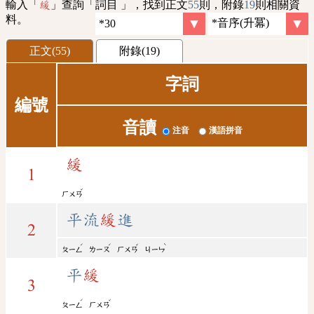
輸入「
」查詢「詞目 」，找到正文
55
則，附錄
19
則相關資
緩
料。
正文(55)
附錄(19)
字詞
編號
音讀
注音
漢語拼音
緩
1
ˇ
ㄏㄨㄢ
平流
緩
進
2
ˊ
ˊ
ˇ
ˋ
ㄆㄧㄥ
ㄌㄧㄡ
ㄏㄨㄢ
ㄐㄧㄣ
平
緩
3
ˊ
ˇ
ㄆㄧㄥ
ㄏㄨㄢ