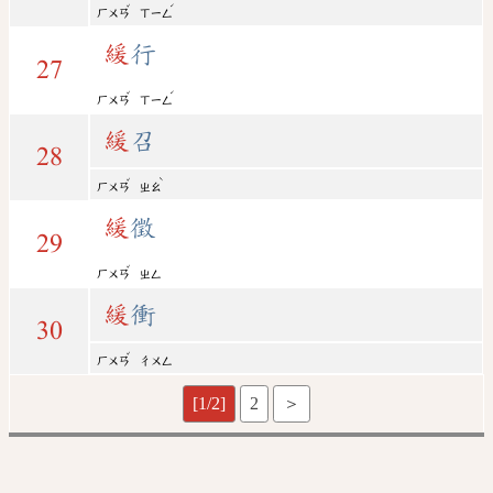
ˇ
ˊ
ㄏㄨㄢ
ㄒㄧㄥ
緩
行
27
ˇ
ˊ
ㄏㄨㄢ
ㄒㄧㄥ
緩
召
28
ˇ
ˋ
ㄏㄨㄢ
ㄓㄠ
緩
徵
29
ˇ
ㄏㄨㄢ
ㄓㄥ
緩
衝
30
ˇ
ㄏㄨㄢ
ㄔㄨㄥ
[1/2]
2
＞