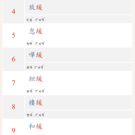
放
緩
4
ˋ
ˇ
ㄈㄤ
ㄏㄨㄢ
怠
緩
5
ˋ
ˇ
ㄉㄞ
ㄏㄨㄢ
嘽
緩
6
ˇ
ㄊㄢ
ㄏㄨㄢ
坦
緩
7
ˇ
ˇ
ㄊㄢ
ㄏㄨㄢ
樓
緩
8
ˊ
ˇ
ㄌㄡ
ㄏㄨㄢ
和
緩
9