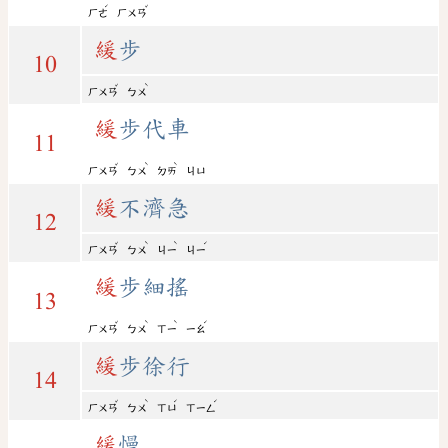
ˊ
ˇ
ㄏㄜ
ㄏㄨㄢ
緩
步
10
ˇ
ˋ
ㄏㄨㄢ
ㄅㄨ
緩
步代車
11
ˇ
ˋ
ˋ
ㄏㄨㄢ
ㄅㄨ
ㄉㄞ
ㄐㄩ
緩
不濟急
12
ˇ
ˋ
ˋ
ˊ
ㄏㄨㄢ
ㄅㄨ
ㄐㄧ
ㄐㄧ
緩
步細搖
13
ˇ
ˋ
ˋ
ˊ
ㄏㄨㄢ
ㄅㄨ
ㄒㄧ
ㄧㄠ
緩
步徐行
14
ˇ
ˋ
ˊ
ˊ
ㄏㄨㄢ
ㄅㄨ
ㄒㄩ
ㄒㄧㄥ
緩
慢