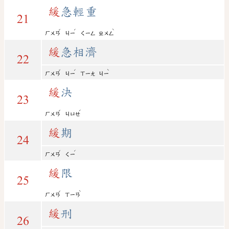
緩
急輕重
21
ˇ
ˊ
ˋ
ㄏㄨㄢ
ㄐㄧ
ㄑㄧㄥ
ㄓㄨㄥ
緩
急相濟
22
ˇ
ˊ
ˋ
ㄏㄨㄢ
ㄐㄧ
ㄒㄧㄤ
ㄐㄧ
緩
決
23
ˇ
ˊ
ㄏㄨㄢ
ㄐㄩㄝ
緩
期
24
ˇ
ˊ
ㄏㄨㄢ
ㄑㄧ
緩
限
25
ˇ
ˋ
ㄏㄨㄢ
ㄒㄧㄢ
緩
刑
26