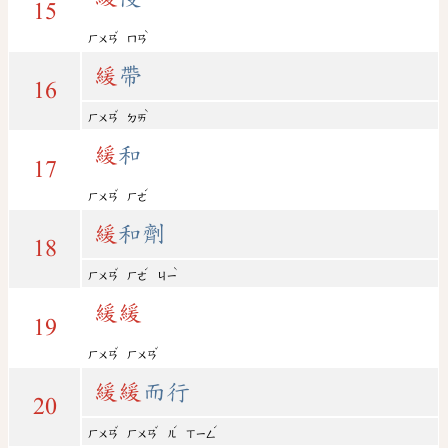
15
ˇ
ˋ
ㄏㄨㄢ
ㄇㄢ
緩
帶
16
ˇ
ˋ
ㄏㄨㄢ
ㄉㄞ
緩
和
17
ˇ
ˊ
ㄏㄨㄢ
ㄏㄜ
緩
和劑
18
ˇ
ˊ
ˋ
ㄏㄨㄢ
ㄏㄜ
ㄐㄧ
緩
緩
19
ˇ
ˇ
ㄏㄨㄢ
ㄏㄨㄢ
緩
緩
而行
20
ˇ
ˇ
ˊ
ˊ
ㄏㄨㄢ
ㄏㄨㄢ
ㄦ
ㄒㄧㄥ