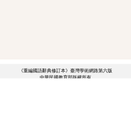
《重編國語辭典修訂本》臺灣學術網路第六版
中華民國教育部版權所有
:::
個資法及隱私聲明
|
辭典公眾授權網
|
意見交流
|
網網相連
三峽總院區地址：新北市三峽區三樹路2號、
︿
臺北院區地址：臺北市大安區和平東路一段179號、