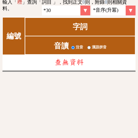
輸入「
」查詢「詞目 」，找到正文
0
則，附錄
0
則相關資
糣
料。
字詞
編號
音讀
注音
漢語拼音
查無資料