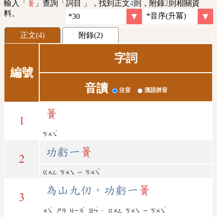
輸入「
」查詢「詞目 」，找到正文
4
則，附錄
2
則相關資
簣
料。
正文(4)
附錄(2)
字詞
編號
音讀
注音
漢語拼音
簣
1
ˋ
ㄎㄨㄟ
功虧一
簣
2
ˋ
ㄍㄨㄥ
ㄎㄨㄟ
ㄧ
ㄎㄨㄟ
為山九仞，功虧一
簣
3
ˊ
ˇ
ˋ
ˋ
，
ㄨㄟ
ㄕㄢ
ㄐㄧㄡ
ㄖㄣ
ㄍㄨㄥ
ㄎㄨㄟ
ㄧ
ㄎㄨㄟ