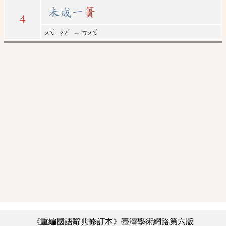
未成一
簣
4
ˋ
ˊ
ˋ
ㄨㄟ
ㄔㄥ
ㄧ
ㄎㄨㄟ
《重編國語辭典修訂本》臺灣學術網路第六版