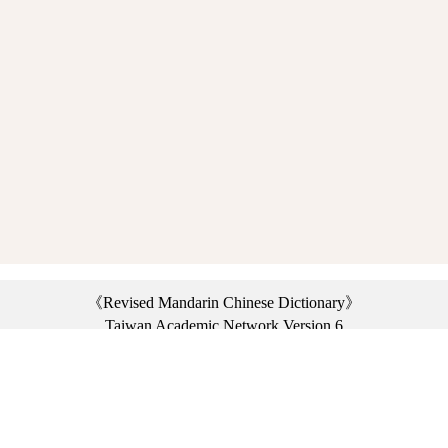
《Revised Mandarin Chinese Dictionary》
Taiwan Academic Network Version 6
©2021 Ministry of Education, R.O.C. All rights reserved.