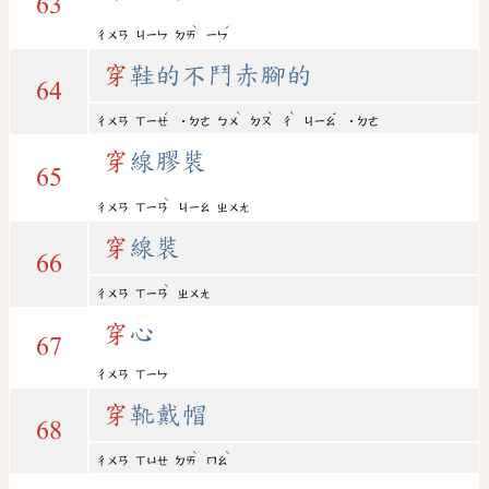
63
ˋ
ˊ
ㄔㄨㄢ
ㄐㄧㄣ
ㄉㄞ
ㄧㄣ
穿
鞋的不鬥赤腳的
64
ˊ
ˋ
ˋ
ˋ
ˇ
ㄔㄨㄢ
ㄒㄧㄝ
˙ㄉㄜ
ㄅㄨ
ㄉㄡ
ㄔ
ㄐㄧㄠ
˙ㄉㄜ
穿
線膠裝
65
ˋ
ㄔㄨㄢ
ㄒㄧㄢ
ㄐㄧㄠ
ㄓㄨㄤ
穿
線裝
66
ˋ
ㄔㄨㄢ
ㄒㄧㄢ
ㄓㄨㄤ
穿
心
67
ㄔㄨㄢ
ㄒㄧㄣ
穿
靴戴帽
68
ˋ
ˋ
ㄔㄨㄢ
ㄒㄩㄝ
ㄉㄞ
ㄇㄠ