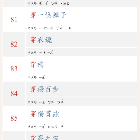
ˋ
ˇ
ˋ
ㄔㄨㄢ
ㄦ
ㄔ
ㄅㄢ
˙ㄉㄜ
穿
一條褲子
81
ˊ
ˋ
ㄔㄨㄢ
ㄧ
ㄊㄧㄠ
ㄎㄨ
˙ㄗ
穿
衣鏡
82
ˋ
ㄔㄨㄢ
ㄧ
ㄐㄧㄥ
穿
楊
83
ˊ
ㄔㄨㄢ
ㄧㄤ
穿
楊百步
84
ˊ
ˇ
ˋ
ㄔㄨㄢ
ㄧㄤ
ㄅㄞ
ㄅㄨ
穿
楊貫蝨
85
ˊ
ˋ
ㄔㄨㄢ
ㄧㄤ
ㄍㄨㄢ
ㄕ
穿
窬之盜