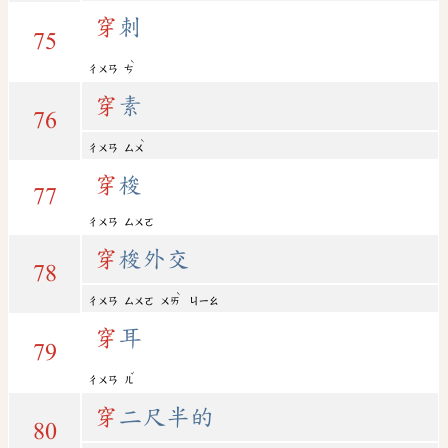
穿
刺
75
ˋ
ㄔㄨㄢ
ㄘ
穿
素
76
ˋ
ㄔㄨㄢ
ㄙㄨ
穿
梭
77
ㄔㄨㄢ
ㄙㄨㄛ
穿
梭外交
78
ˋ
ㄔㄨㄢ
ㄙㄨㄛ
ㄨㄞ
ㄐㄧㄠ
穿
耳
79
ˇ
ㄔㄨㄢ
ㄦ
穿
二尺半的
80