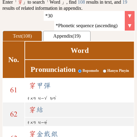
Enter「
」to search「Word 」, find
108
results in text, and
19
穿
results of related information in appendix.
Text(108)
Appendix(19)
Word
No.
Pronunciation
Bopomofo
Hanyu Pinyin
穿
甲彈
61
ˇ
ˋ
ㄔㄨㄢ
ㄐㄧㄚ
ㄉㄢ
穿
結
62
ˊ
ㄔㄨㄢ
ㄐㄧㄝ
穿
金戴銀