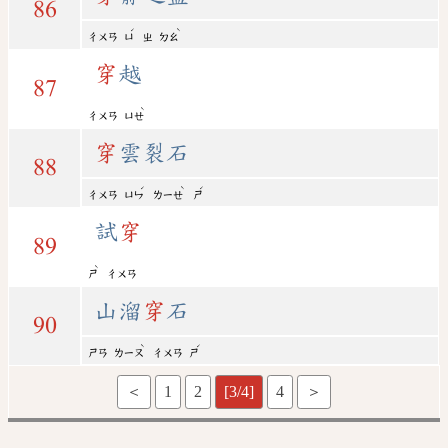
86
ˊ
ˋ
ㄔㄨㄢ
ㄩ
ㄓ
ㄉㄠ
穿
越
87
ˋ
ㄔㄨㄢ
ㄩㄝ
穿
雲裂石
88
ˊ
ˋ
ˊ
ㄔㄨㄢ
ㄩㄣ
ㄌㄧㄝ
ㄕ
試
穿
89
ˋ
ㄕ
ㄔㄨㄢ
山溜
穿
石
90
ˋ
ˊ
ㄕㄢ
ㄌㄧㄡ
ㄔㄨㄢ
ㄕ
＜
1
2
[3/4]
4
＞