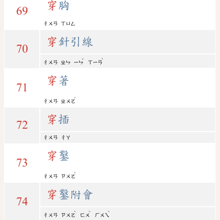
穿
胸
69
ㄔㄨㄢ
ㄒㄩㄥ
穿
針引線
70
ˇ
ˋ
ㄔㄨㄢ
ㄓㄣ
ㄧㄣ
ㄒㄧㄢ
穿
著
71
ˊ
ㄔㄨㄢ
ㄓㄨㄛ
穿
插
72
ㄔㄨㄢ
ㄔㄚ
穿
鑿
73
ˋ
ㄔㄨㄢ
ㄗㄨㄛ
穿
鑿附會
74
ˋ
ˋ
ˋ
ㄔㄨㄢ
ㄗㄨㄛ
ㄈㄨ
ㄏㄨㄟ