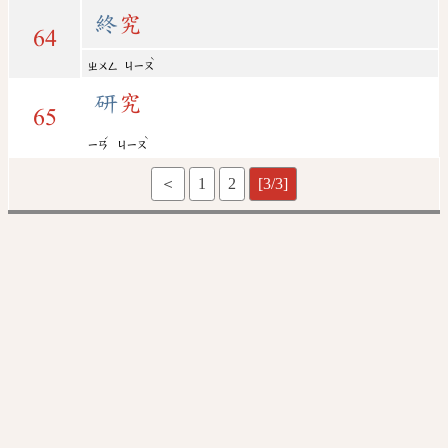
終
究
64
ˋ
ㄓㄨㄥ
ㄐㄧㄡ
研
究
65
ˊ
ˋ
ㄧㄢ
ㄐㄧㄡ
＜
1
2
[3/3]