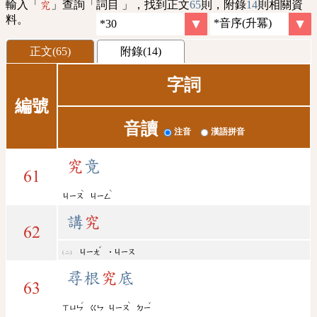
輸入「
」查詢「詞目 」，找到正文
65
則，附錄
14
則相關資
究
料。
正文(65)
附錄(14)
字詞
編號
音讀
注音
漢語拼音
究
竟
61
ˋ
ˋ
ㄐㄧㄡ
ㄐㄧㄥ
講
究
62
ˇ
ㄐㄧㄤ
˙ㄐㄧㄡ
尋根
究
底
63
ˊ
ˋ
ˇ
ㄒㄩㄣ
ㄍㄣ
ㄐㄧㄡ
ㄉㄧ