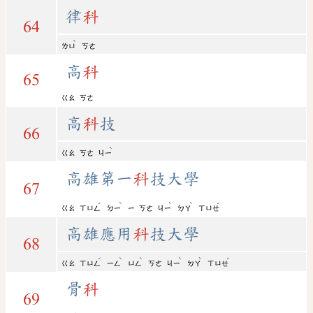
律
科
64
ˋ
ㄌㄩ
ㄎㄜ
高
科
65
ㄍㄠ
ㄎㄜ
高
科
技
66
ˋ
ㄍㄠ
ㄎㄜ
ㄐㄧ
高雄第一
科
技大學
67
ˊ
ˋ
ˋ
ˋ
ˊ
ㄍㄠ
ㄒㄩㄥ
ㄉㄧ
ㄧ
ㄎㄜ
ㄐㄧ
ㄉㄚ
ㄒㄩㄝ
高雄應用
科
技大學
68
ˊ
ˋ
ˋ
ˋ
ˋ
ˊ
ㄍㄠ
ㄒㄩㄥ
ㄧㄥ
ㄩㄥ
ㄎㄜ
ㄐㄧ
ㄉㄚ
ㄒㄩㄝ
骨
科
69