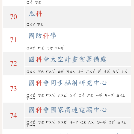
ˇ
ㄍㄨ
ㄎㄜ
瓜
科
70
ㄍㄨㄚ
ㄎㄜ
國防
科
學
71
ˊ
ˊ
ˊ
ㄍㄨㄛ
ㄈㄤ
ㄎㄜ
ㄒㄩㄝ
國
科
會太空計畫室籌備處
72
ˊ
ˋ
ˋ
ˋ
ˋ
ˋ
ˊ
ˋ
ˋ
ㄍㄨㄛ
ㄎㄜ
ㄏㄨㄟ
ㄊㄞ
ㄎㄨㄥ
ㄐㄧ
ㄏㄨㄚ
ㄕ
ㄔㄡ
ㄅㄟ
ㄔㄨ
國
科
會同步輻射研究中心
73
ˊ
ˋ
ˊ
ˋ
ˊ
ˋ
ˊ
ˋ
ㄍㄨㄛ
ㄎㄜ
ㄏㄨㄟ
ㄊㄨㄥ
ㄅㄨ
ㄈㄨ
ㄕㄜ
ㄧㄢ
ㄐㄧㄡ
ㄓㄨㄥ
ㄒㄧㄣ
國
科
會國家高速電腦中心
74
ˊ
ˋ
ˊ
ˋ
ˋ
ˇ
ㄍㄨㄛ
ㄎㄜ
ㄏㄨㄟ
ㄍㄨㄛ
ㄐㄧㄚ
ㄍㄠ
ㄙㄨ
ㄉㄧㄢ
ㄋㄠ
ㄓㄨㄥ
ㄒㄧㄣ