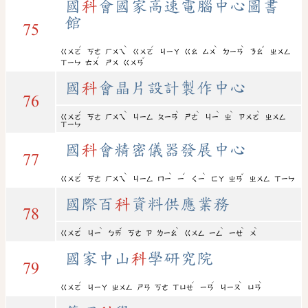
國
科
會國家高速電腦中心圖書
館
75
ˊ
ˋ
ˊ
ˋ
ˋ
ˇ
ㄍㄨㄛ
ㄎㄜ
ㄏㄨㄟ
ㄍㄨㄛ
ㄐㄧㄚ
ㄍㄠ
ㄙㄨ
ㄉㄧㄢ
ㄋㄠ
ㄓㄨㄥ
ˊ
ˇ
ㄒㄧㄣ
ㄊㄨ
ㄕㄨ
ㄍㄨㄢ
國
科
會晶片設計製作中心
76
ˊ
ˋ
ˋ
ˋ
ˋ
ˋ
ˋ
ㄍㄨㄛ
ㄎㄜ
ㄏㄨㄟ
ㄐㄧㄥ
ㄆㄧㄢ
ㄕㄜ
ㄐㄧ
ㄓ
ㄗㄨㄛ
ㄓㄨㄥ
ㄒㄧㄣ
國
科
會精密儀器發展中心
77
ˊ
ˋ
ˋ
ˊ
ˋ
ˇ
ㄍㄨㄛ
ㄎㄜ
ㄏㄨㄟ
ㄐㄧㄥ
ㄇㄧ
ㄧ
ㄑㄧ
ㄈㄚ
ㄓㄢ
ㄓㄨㄥ
ㄒㄧㄣ
國際百
科
資料供應業務
78
ˊ
ˋ
ˇ
ˋ
ˋ
ˋ
ˋ
ㄍㄨㄛ
ㄐㄧ
ㄅㄞ
ㄎㄜ
ㄗ
ㄌㄧㄠ
ㄍㄨㄥ
ㄧㄥ
ㄧㄝ
ㄨ
國家中山
科
學研究院
79
ˊ
ˊ
ˊ
ˋ
ˋ
ㄍㄨㄛ
ㄐㄧㄚ
ㄓㄨㄥ
ㄕㄢ
ㄎㄜ
ㄒㄩㄝ
ㄧㄢ
ㄐㄧㄡ
ㄩㄢ