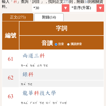
輸入「
」查詢「詞目 」，找到正文
275
則，附錄
14
則相關資
科
料。
正文(275)
附錄(14)
字詞
編號
音讀
注音
漢語拼音
兩道三
科
61
ˇ
ˋ
ㄌㄧㄤ
ㄉㄠ
ㄙㄢ
ㄎㄜ
錄
科
62
ˋ
ㄌㄨ
ㄎㄜ
龍華
科
技大學
63
ˊ
ˊ
ˋ
ˋ
ˊ
ㄌㄨㄥ
ㄏㄨㄚ
ㄎㄜ
ㄐㄧ
ㄉㄚ
ㄒㄩㄝ