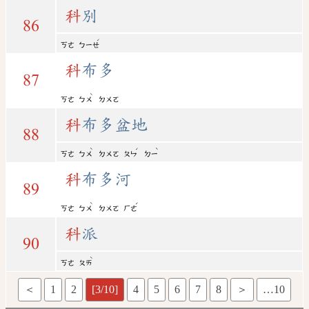
科
別
86
ˊ
ㄎㄜ
ㄅㄧㄝ
科
布多
87
ˋ
ㄎㄜ
ㄅㄨ
ㄉㄨㄛ
科
布多盆地
88
ˋ
ˊ
ˋ
ㄎㄜ
ㄅㄨ
ㄉㄨㄛ
ㄆㄣ
ㄉㄧ
科
布多河
89
ˋ
ˊ
ㄎㄜ
ㄅㄨ
ㄉㄨㄛ
ㄏㄜ
科
派
90
ˋ
ㄎㄜ
ㄆㄞ
＜
1
2
[3/10]
4
5
6
7
8
＞
…10