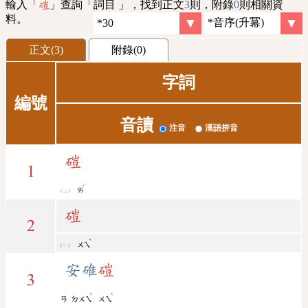
輸入「
」查詢「詞目 」，找到正文
3
則，附錄
0
則相關資
磑
料。
正文(3)
附錄(0)
字詞
編號
音讀
注音
漢語拼音
磑
1
ˊ
ㄞ
磑
2
ˋ
ㄨㄟ
安碓
磑
3
ˋ
ˋ
ㄢ
ㄉㄨㄟ
ㄨㄟ