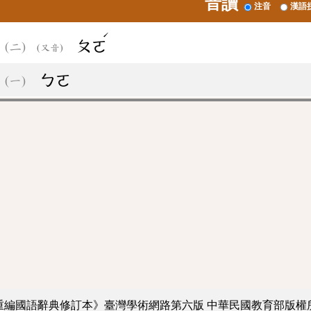
音讀
注音
漢語
ˊ
ㄆㄛ
(又音)
ㄅㄛ
重編國語辭典修訂本》臺灣學術網路第六版
中華民國教育部版權