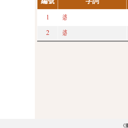
編號
字詞
1
碆
2
碆
《