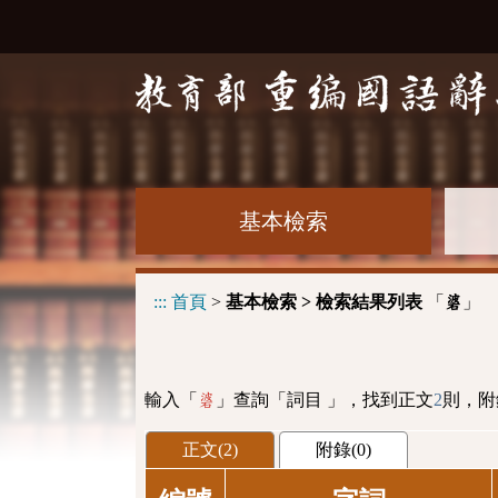
基本檢索
:::
首頁
>
基本檢索 > 檢索結果列表
「
」
碆
輸入「
」查詢「詞目 」，找到正文
2
則，附
碆
正文(2)
附錄(0)