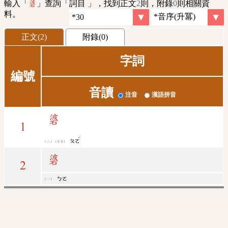
輸入「
」查詢「詞目 」，找到正文
2
則，附錄
0
則相關資
碆
料。
正文(2)
附錄(0)
字詞
編號
音讀
注音
漢語拼音
碆
1
ˊ
ㄆㄛ
(又音)
碆
2
ㄅㄛ