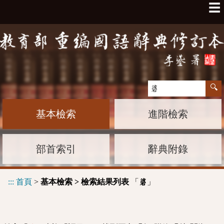
☰
基本檢索
進階檢索
部首索引
辭典附錄
:::
首頁
>
基本檢索 > 檢索結果列表
「
」
碆