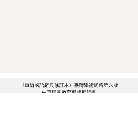
《重編國語辭典修訂本》臺灣學術網路第六版
中華民國教育部版權所有
:::
個資法及隱私聲明
|
辭典公眾授權網
|
意見交流
|
網網相連
三峽總院區地址：新北市三峽區三樹路2號、