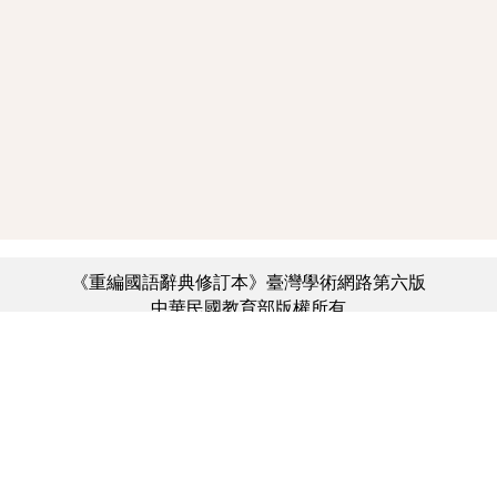
《重編國語辭典修訂本》臺灣學術網路第六版
中華民國教育部版權所有
:::
個資法及隱私聲明
|
辭典公眾授權網
|
意見交流
|
網網相連
三峽總院區地址：新北市三峽區三樹路2號、
︿
臺北院區地址：臺北市大安區和平東路一段179號、