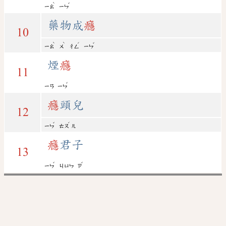
ˋ
ˇ
ㄧㄠ
ㄧㄣ
藥物成
癮
10
ˋ
ˋ
ˊ
ˇ
ㄧㄠ
ㄨ
ㄔㄥ
ㄧㄣ
煙
癮
11
ˇ
ㄧㄢ
ㄧㄣ
癮
頭兒
12
ˇ
ˊ
ㄧㄣ
ㄊㄡ
ㄦ
癮
君子
13
ˇ
ˇ
ㄧㄣ
ㄐㄩㄣ
ㄗ