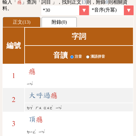
輸入「
」查詢「詞目 」，找到正文
13
則，附錄
0
則相關資
癮
料。
正文(13)
附錄(0)
字詞
編號
音讀
注音
漢語拼音
癮
1
ˇ
ㄧㄣ
大呼過
癮
2
ˋ
ˋ
ˇ
ㄉㄚ
ㄏㄨ
ㄍㄨㄛ
ㄧㄣ
頂
癮
3
ˇ
ˇ
ㄉㄧㄥ
ㄧㄣ