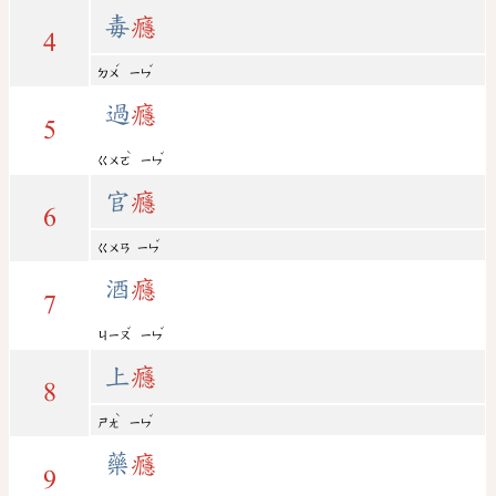
毒
癮
4
ˊ
ˇ
ㄉㄨ
ㄧㄣ
過
癮
5
ˋ
ˇ
ㄍㄨㄛ
ㄧㄣ
官
癮
6
ˇ
ㄍㄨㄢ
ㄧㄣ
酒
癮
7
ˇ
ˇ
ㄐㄧㄡ
ㄧㄣ
上
癮
8
ˋ
ˇ
ㄕㄤ
ㄧㄣ
藥
癮
9