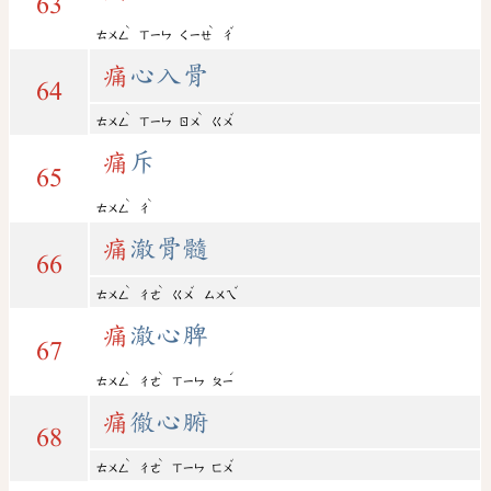
63
ˋ
ˋ
ˇ
ㄊㄨㄥ
ㄒㄧㄣ
ㄑㄧㄝ
ㄔ
痛
心入骨
64
ˋ
ˋ
ˇ
ㄊㄨㄥ
ㄒㄧㄣ
ㄖㄨ
ㄍㄨ
痛
斥
65
ˋ
ˋ
ㄊㄨㄥ
ㄔ
痛
澈骨髓
66
ˋ
ˋ
ˇ
ˇ
ㄊㄨㄥ
ㄔㄜ
ㄍㄨ
ㄙㄨㄟ
痛
澈心脾
67
ˋ
ˋ
ˊ
ㄊㄨㄥ
ㄔㄜ
ㄒㄧㄣ
ㄆㄧ
痛
徹心腑
68
ˋ
ˋ
ˇ
ㄊㄨㄥ
ㄔㄜ
ㄒㄧㄣ
ㄈㄨ