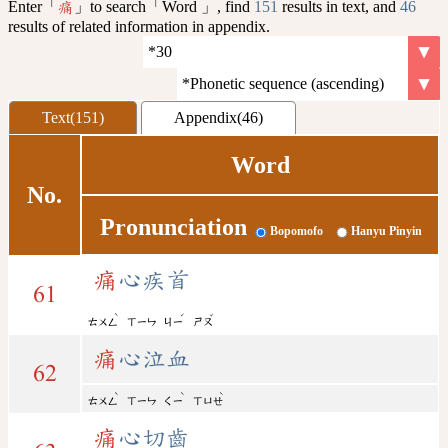
Enter「
」to search「Word 」, find
151
results in text, and
46
痛
results of related information in appendix.
Text(151)
Appendix(46)
Word
No.
Pronunciation
Bopomofo
Hanyu Pinyin
痛
心疾首
61
ˋ
ˊ
ˇ
ㄊㄨㄥ
ㄒㄧㄣ
ㄐㄧ
ㄕㄡ
痛
心泣血
62
ˋ
ˋ
ˋ
ㄊㄨㄥ
ㄒㄧㄣ
ㄑㄧ
ㄒㄩㄝ
痛
心切齒