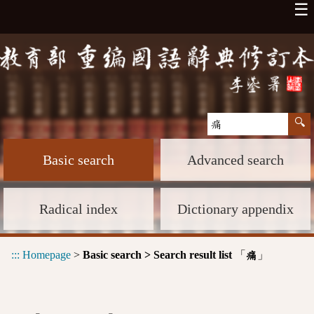
☰
Basic search
Advanced search
Radical index
Dictionary appendix
:::
Homepage
>
Basic search > Search result list
「
」
痛