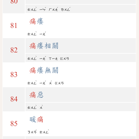
80
ˋ
ˇ
ˊ
ˊ
ㄊㄨㄥ
ㄧㄣ
ㄏㄨㄤ
ㄌㄨㄥ
痛
癢
81
ˋ
ˇ
ㄊㄨㄥ
ㄧㄤ
痛
癢相關
82
ˋ
ˇ
ㄊㄨㄥ
ㄧㄤ
ㄒㄧㄤ
ㄍㄨㄢ
痛
癢無關
83
ˋ
ˇ
ˊ
ㄊㄨㄥ
ㄧㄤ
ㄨ
ㄍㄨㄢ
痛
惡
84
ˋ
ˋ
ㄊㄨㄥ
ㄨ
暖
痛
85
ˇ
ˋ
ㄋㄨㄢ
ㄊㄨㄥ