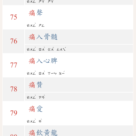
ㄊㄨㄥ
ㄕㄚ
ㄕㄚ
痛
聲
75
ˋ
ㄊㄨㄥ
ㄕㄥ
痛
入骨髓
76
ˋ
ˋ
ˇ
ˇ
ㄊㄨㄥ
ㄖㄨ
ㄍㄨ
ㄙㄨㄟ
痛
入心脾
77
ˋ
ˋ
ˊ
ㄊㄨㄥ
ㄖㄨ
ㄒㄧㄣ
ㄆㄧ
痛
贊
78
ˋ
ˋ
ㄊㄨㄥ
ㄗㄢ
痛
愛
79
ˋ
ˋ
ㄊㄨㄥ
ㄞ
痛
飲黃龍