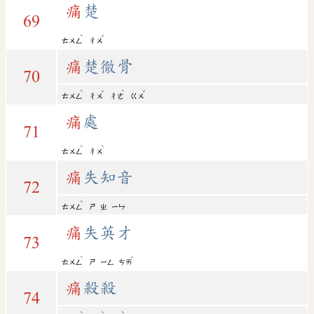
痛
楚
69
ˋ
ˇ
ㄊㄨㄥ
ㄔㄨ
痛
楚徹骨
70
ˋ
ˇ
ˋ
ˇ
ㄊㄨㄥ
ㄔㄨ
ㄔㄜ
ㄍㄨ
痛
處
71
ˋ
ˋ
ㄊㄨㄥ
ㄔㄨ
痛
失知音
72
ˋ
ㄊㄨㄥ
ㄕ
ㄓ
ㄧㄣ
痛
失英才
73
ˋ
ˊ
ㄊㄨㄥ
ㄕ
ㄧㄥ
ㄘㄞ
痛
殺殺
74
ˋ
ˋ
ˋ