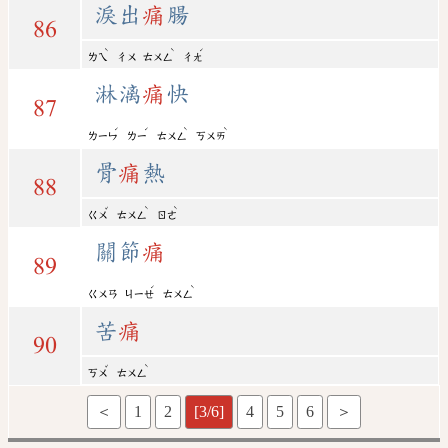
淚出
痛
腸
86
ˋ
ˋ
ˊ
ㄌㄟ
ㄔㄨ
ㄊㄨㄥ
ㄔㄤ
淋漓
痛
快
87
ˊ
ˊ
ˋ
ˋ
ㄌㄧㄣ
ㄌㄧ
ㄊㄨㄥ
ㄎㄨㄞ
骨
痛
熱
88
ˇ
ˋ
ˋ
ㄍㄨ
ㄊㄨㄥ
ㄖㄜ
關節
痛
89
ˊ
ˋ
ㄍㄨㄢ
ㄐㄧㄝ
ㄊㄨㄥ
苦
痛
90
ˇ
ˋ
ㄎㄨ
ㄊㄨㄥ
＜
1
2
[3/6]
4
5
6
＞