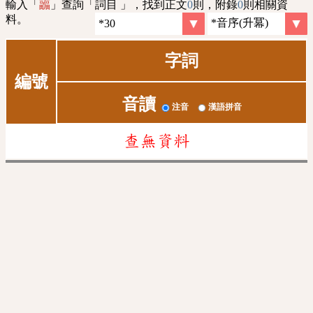
輸入「
」查詢「詞目 」，找到正文
0
則，附錄
0
則相關資
疈
料。
字詞
編號
音讀
注音
漢語拼音
查無資料