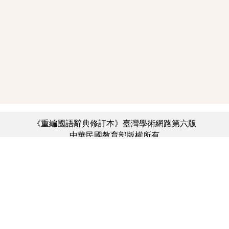
《重編國語辭典修訂本》臺灣學術網路第六版
中華民國教育部版權所有
:::
個資法及隱私聲明
|
辭典公眾授權網
|
意見交流
|
網網相連
三峽總院區地址：新北市三峽區三樹路2號、
︿
臺北院區地址：臺北市大安區和平東路一段179號、