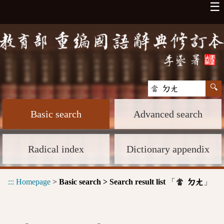
☰
Basic search
Advanced search
Radical index
Dictionary appendix
:::
Homepage
>
Basic search > Search result list
「
」
當 ㄉㄤ