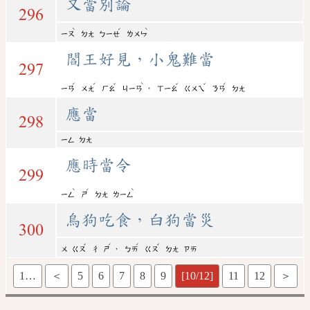
又當別論
296
ˋ
ˊ
ˋ
ㄧㄡ
ㄉㄤ
ㄅㄧㄝ
ㄌㄨㄣ
閻王好見，小鬼難當
297
ˊ
ˊ
ˇ
ˋ
ˇ
ˇ
ˊ
，
ㄧㄢ
ㄨㄤ
ㄏㄠ
ㄐㄧㄢ
ㄒㄧㄠ
ㄍㄨㄟ
ㄋㄢ
ㄉㄤ
應當
298
ㄧㄥ
ㄉㄤ
應時當令
299
ˋ
ˊ
ˋ
ㄧㄥ
ㄕ
ㄉㄤ
ㄌㄧㄥ
烏狗吃食，白狗當災
300
ˇ
ˊ
ˊ
ˇ
，
ㄨ
ㄍㄡ
ㄔ
ㄕ
ㄅㄞ
ㄍㄡ
ㄉㄤ
ㄗㄞ
1…
＜
5
6
7
8
9
[10/12]
11
12
＞