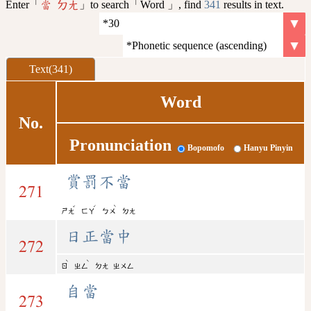
Enter「
」to search「Word 」, find
341
results in text.
當 ㄉㄤ
Text(341)
Word
No.
Pronunciation
Bopomofo
Hanyu Pinyin
賞罰不當
271
ˇ
ˊ
ˋ
ㄕㄤ
ㄈㄚ
ㄅㄨ
ㄉㄤ
日正當中
272
ˋ
ˋ
ㄖ
ㄓㄥ
ㄉㄤ
ㄓㄨㄥ
自當
273