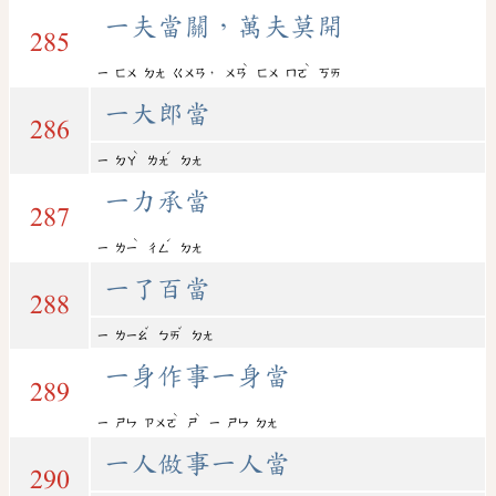
一夫當關，萬夫莫開
285
ˋ
ˋ
，
ㄧ
ㄈㄨ
ㄉㄤ
ㄍㄨㄢ
ㄨㄢ
ㄈㄨ
ㄇㄛ
ㄎㄞ
一大郎當
286
ˋ
ˊ
ㄧ
ㄉㄚ
ㄌㄤ
ㄉㄤ
一力承當
287
ˋ
ˊ
ㄧ
ㄌㄧ
ㄔㄥ
ㄉㄤ
一了百當
288
ˇ
ˇ
ㄧ
ㄌㄧㄠ
ㄅㄞ
ㄉㄤ
一身作事一身當
289
ˋ
ˋ
ㄧ
ㄕㄣ
ㄗㄨㄛ
ㄕ
ㄧ
ㄕㄣ
ㄉㄤ
一人做事一人當
290