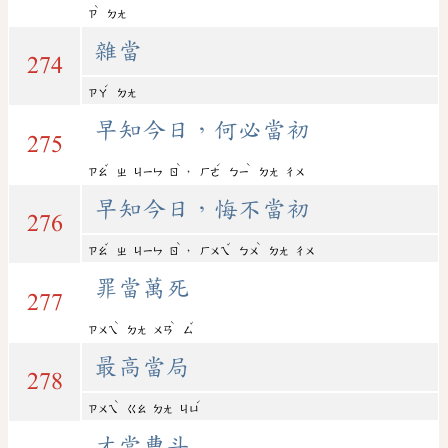
ˋ
ㄗ
ㄉㄤ
雜當
274
ˊ
ㄗㄚ
ㄉㄤ
早知今日，何必當初
275
ˇ
ˋ
ˊ
ˋ
，
ㄗㄠ
ㄓ
ㄐㄧㄣ
ㄖ
ㄏㄜ
ㄅㄧ
ㄉㄤ
ㄔㄨ
早知今日，悔不當初
276
ˇ
ˋ
ˇ
ˋ
，
ㄗㄠ
ㄓ
ㄐㄧㄣ
ㄖ
ㄏㄨㄟ
ㄅㄨ
ㄉㄤ
ㄔㄨ
罪當萬死
277
ˋ
ˋ
ˇ
ㄗㄨㄟ
ㄉㄤ
ㄨㄢ
ㄙ
最高當局
278
ˋ
ˊ
ㄗㄨㄟ
ㄍㄠ
ㄉㄤ
ㄐㄩ
才當曹斗