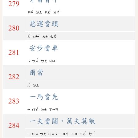
279
ˊ
ˊ
ˇ
ㄘㄞ
ㄉㄤ
ㄘㄠ
ㄉㄡ
惡運當頭
280
ˋ
ˋ
ˊ
ㄜ
ㄩㄣ
ㄉㄤ
ㄊㄡ
安步當車
281
ˋ
ㄢ
ㄅㄨ
ㄉㄤ
ㄐㄩ
爾當
282
ˇ
ㄦ
ㄉㄤ
一馬當先
283
ˇ
ㄧ
ㄇㄚ
ㄉㄤ
ㄒㄧㄢ
一夫當關，萬夫莫敵
284
ˋ
ˋ
ˊ
，
ㄧ
ㄈㄨ
ㄉㄤ
ㄍㄨㄢ
ㄨㄢ
ㄈㄨ
ㄇㄛ
ㄉㄧ