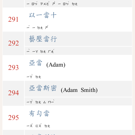
ˊ
ˋ
ˋ
ˊ
ㄧ
ㄖㄣ
ㄗㄨㄛ
ㄕ
ㄧ
ㄖㄣ
ㄉㄤ
以一當十
291
ˇ
ˊ
ㄧ
ㄧ
ㄉㄤ
ㄕ
藝壓當行
292
ˋ
ˊ
ㄧ
ㄧㄚ
ㄉㄤ
ㄏㄤ
亞當
(Adam)
293
ˋ
ㄧㄚ
ㄉㄤ
亞當斯密
(Adam Smith)
294
ˋ
ˋ
ㄧㄚ
ㄉㄤ
ㄙ
ㄇㄧ
有勾當
295
ˇ
ˋ
ㄧㄡ
ㄍㄡ
ㄉㄤ