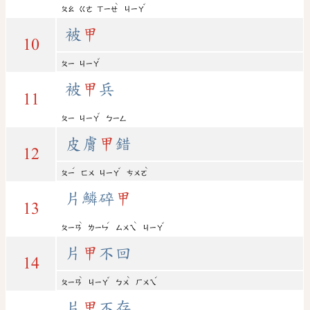
ˋ
ˇ
ㄆㄠ
ㄍㄜ
ㄒㄧㄝ
ㄐㄧㄚ
被
甲
10
ˇ
ㄆㄧ
ㄐㄧㄚ
被
甲
兵
11
ˇ
ㄆㄧ
ㄐㄧㄚ
ㄅㄧㄥ
皮膚
甲
錯
12
ˊ
ˇ
ˋ
ㄆㄧ
ㄈㄨ
ㄐㄧㄚ
ㄘㄨㄛ
片鱗碎
甲
13
ˋ
ˊ
ˋ
ˇ
ㄆㄧㄢ
ㄌㄧㄣ
ㄙㄨㄟ
ㄐㄧㄚ
片
甲
不回
14
ˋ
ˇ
ˋ
ˊ
ㄆㄧㄢ
ㄐㄧㄚ
ㄅㄨ
ㄏㄨㄟ
片
甲
不存