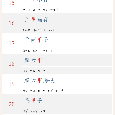
15
ˋ
ˇ
ˋ
ˊ
ㄆㄧㄢ
ㄐㄧㄚ
ㄅㄨ
ㄘㄨㄣ
片
甲
無存
16
ˋ
ˇ
ˊ
ˊ
ㄆㄧㄢ
ㄐㄧㄚ
ㄨ
ㄘㄨㄣ
平頭
甲
子
17
ˊ
ˊ
ˇ
ˇ
ㄆㄧㄥ
ㄊㄡ
ㄐㄧㄚ
ㄗ
麻六
甲
18
ˊ
ˋ
ˇ
ㄇㄚ
ㄌㄨ
ㄐㄧㄚ
麻六
甲
海峽
19
ˊ
ˋ
ˇ
ˇ
ˊ
ㄇㄚ
ㄌㄨ
ㄐㄧㄚ
ㄏㄞ
ㄒㄧㄚ
馬
甲
子
20
ˇ
ˇ
ㄇㄚ
ㄐㄧㄚ
˙ㄗ