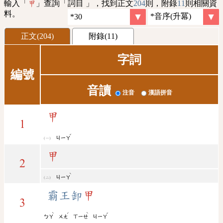
輸入「
」查詢「詞目 」，找到正文
204
則，附錄
11
則相關資
甲
料。
正文(204)
附錄(11)
字詞
編號
音讀
注音
漢語拼音
甲
1
ˇ
ㄐㄧㄚ
甲
2
ˋ
ㄐㄧㄚ
霸王卸
甲
3
ˋ
ˊ
ˋ
ˇ
ㄅㄚ
ㄨㄤ
ㄒㄧㄝ
ㄐㄧㄚ