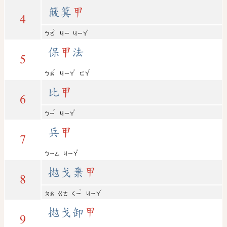
簸箕
甲
4
ˋ
ˇ
ㄅㄛ
ㄐㄧ
ㄐㄧㄚ
保
甲
法
5
ˇ
ˇ
ˇ
ㄅㄠ
ㄐㄧㄚ
ㄈㄚ
比
甲
6
ˇ
ˇ
ㄅㄧ
ㄐㄧㄚ
兵
甲
7
ˇ
ㄅㄧㄥ
ㄐㄧㄚ
拋戈棄
甲
8
ˋ
ˇ
ㄆㄠ
ㄍㄜ
ㄑㄧ
ㄐㄧㄚ
拋戈卸
甲
9