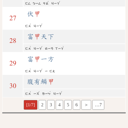
ˇ
ˇ
ㄈㄥ
ㄅㄧㄥ
ㄘㄠ
ㄐㄧㄚ
伏
甲
27
ˊ
ˇ
ㄈㄨ
ㄐㄧㄚ
富
甲
天下
28
ˋ
ˇ
ˋ
ㄈㄨ
ㄐㄧㄚ
ㄊㄧㄢ
ㄒㄧㄚ
富
甲
一方
29
ˋ
ˇ
ㄈㄨ
ㄐㄧㄚ
ㄧ
ㄈㄤ
腹有鱗
甲
30
ˋ
ˇ
ˊ
ˇ
ㄈㄨ
ㄧㄡ
ㄌㄧㄣ
ㄐㄧㄚ
[1/7]
2
3
4
5
6
＞
…7