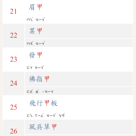
眉
甲
21
ˊ
ˇ
ㄇㄟ
ㄐㄧㄚ
某
甲
22
ˇ
ˇ
ㄇㄡ
ㄐㄧㄚ
發
甲
23
ˇ
ㄈㄚ
ㄐㄧㄚ
佛指
甲
24
ˊ
ˇ
ㄈㄛ
ㄓ
˙ㄐㄧㄚ
飛行
甲
板
25
ˊ
ˇ
ˇ
ㄈㄟ
ㄒㄧㄥ
ㄐㄧㄚ
ㄅㄢ
風兵草
甲
26