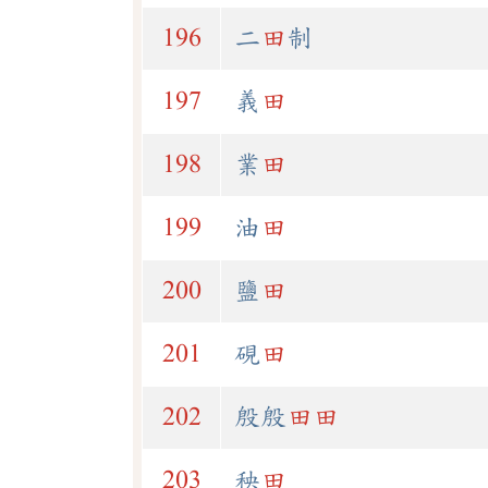
196
二
田
制
197
義
田
198
業
田
199
油
田
200
鹽
田
201
硯
田
202
殷殷
田
田
203
秧
田