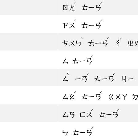
ˊ
ˊ
ㄖㄤ
ㄊㄧㄢ
ˊ
ˊ
ㄗㄨ
ㄊㄧㄢ
ˋ
ˊ
ˇ
ㄘㄨㄣ
ㄊㄧㄢ
ㄔ
ㄓ
ˊ
ㄙ
ㄊㄧㄢ
ˋ
ˇ
ˊ
ㄙ
ㄧㄢ
ㄊㄧㄢ
ㄐㄧ
ˇ
ˊ
ㄙㄠ
ㄊㄧㄢ
ㄍㄨㄚ
ˊ
ˊ
ㄙㄢ
ㄈㄨ
ㄊㄧㄢ
ˊ
ㄣ
ㄊㄧㄢ