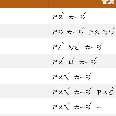
音讀
ˋ
ˊ
ㄕㄡ
ㄊㄧㄢ
ˊ
ㄕㄢ
ㄊㄧㄢ
ㄕㄠ
ㄎㄣ
ˋ
ˊ
ˊ
ㄕㄥ
ㄉㄜ
ㄊㄧㄢ
ˊ
ˊ
ˊ
ㄕㄨ
ㄩ
ㄊㄧㄢ
ˇ
ˊ
ㄕㄨㄟ
ㄊㄧㄢ
ˇ
ˊ
ˋ
ㄕㄨㄟ
ㄊㄧㄢ
ㄗㄨㄛ
ˇ
ˊ
ㄕㄨㄟ
ㄊㄧㄢ
ㄧ