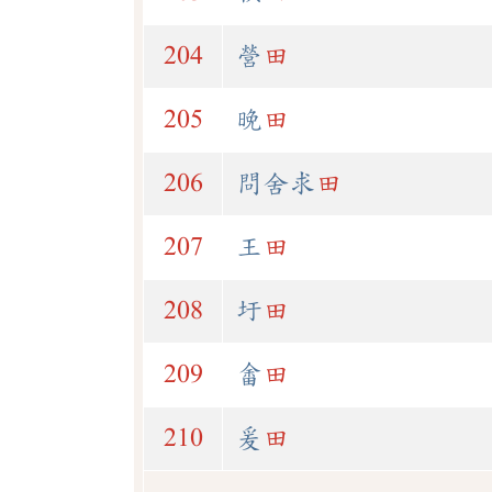
204
營
田
205
晚
田
206
問舍求
田
207
王
田
208
圩
田
209
畬
田
210
爰
田