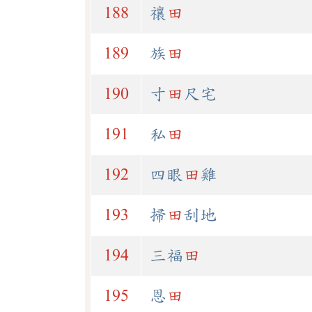
188
禳
田
189
族
田
190
寸
田
尺宅
191
私
田
192
四眼
田
雞
193
掃
田
刮地
194
三福
田
195
恩
田