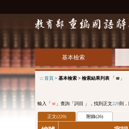
基本檢索
:::
首頁
>
基本檢索 > 檢索結果列表
「
」
田
輸入「
」查詢「詞目 」，找到正文
229
則，
田
正文(229)
附錄(26)