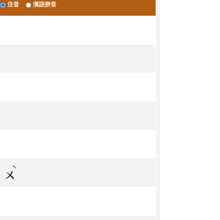
注音
漢語拼音
ˇ
ˋ
ㄨ