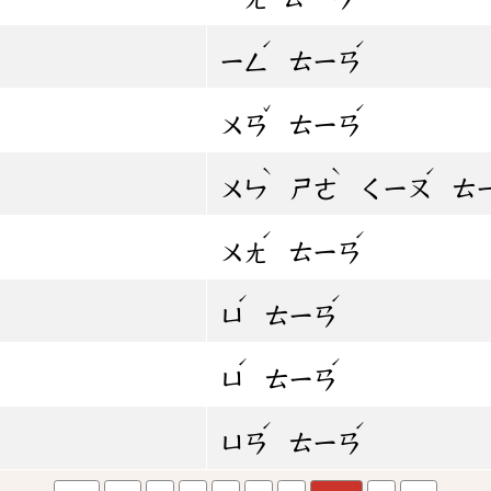
ˊ
ˊ
ㄧㄥ
ㄊㄧㄢ
ˇ
ˊ
ㄨㄢ
ㄊㄧㄢ
ˋ
ˋ
ˊ
ㄨㄣ
ㄕㄜ
ㄑㄧㄡ
ㄊ
ˊ
ˊ
ㄨㄤ
ㄊㄧㄢ
ˊ
ˊ
ㄩ
ㄊㄧㄢ
ˊ
ˊ
ㄩ
ㄊㄧㄢ
ˊ
ˊ
ㄩㄢ
ㄊㄧㄢ