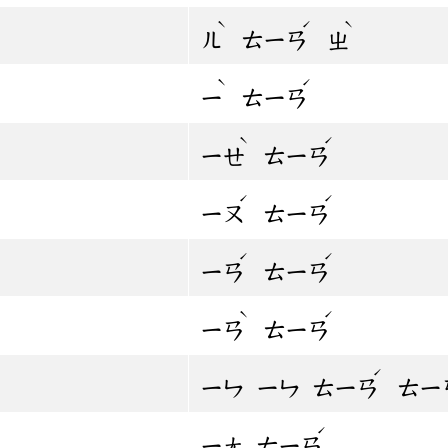
ˋ
ˊ
ˋ
ㄦ
ㄊㄧㄢ
ㄓ
ˋ
ˊ
ㄧ
ㄊㄧㄢ
ˋ
ˊ
ㄧㄝ
ㄊㄧㄢ
ˊ
ˊ
ㄧㄡ
ㄊㄧㄢ
ˊ
ˊ
ㄧㄢ
ㄊㄧㄢ
ˋ
ˊ
ㄧㄢ
ㄊㄧㄢ
ˊ
ㄧㄣ
ㄧㄣ
ㄊㄧㄢ
ㄊㄧ
ˊ
ㄧㄤ
ㄊㄧㄢ