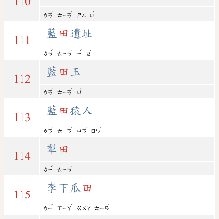
110
ˊ
ˊ
ˋ
ㄌㄢ
ㄊㄧㄢ
ㄕㄥ
ㄩ
藍
田
遺址
111
ˊ
ˊ
ˊ
ˇ
ㄌㄢ
ㄊㄧㄢ
ㄧ
ㄓ
藍
田
玉
112
ˊ
ˊ
ˋ
ㄌㄢ
ㄊㄧㄢ
ㄩ
藍
田
猿人
113
ˊ
ˊ
ˊ
ˊ
ㄌㄢ
ㄊㄧㄢ
ㄩㄢ
ㄖㄣ
犁
田
114
ˊ
ˊ
ㄌㄧ
ㄊㄧㄢ
李下瓜
田
115
ˇ
ˋ
ˊ
ㄌㄧ
ㄒㄧㄚ
ㄍㄨㄚ
ㄊㄧㄢ