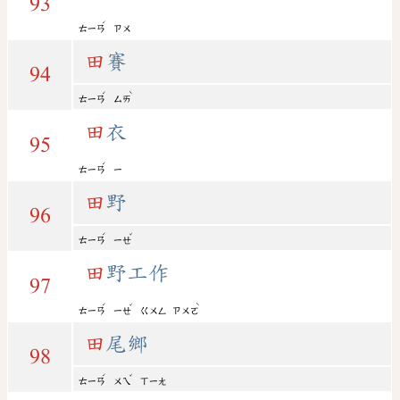
93
ˊ
ㄊㄧㄢ
ㄗㄨ
田
賽
94
ˊ
ˋ
ㄊㄧㄢ
ㄙㄞ
田
衣
95
ˊ
ㄊㄧㄢ
ㄧ
田
野
96
ˊ
ˇ
ㄊㄧㄢ
ㄧㄝ
田
野工作
97
ˊ
ˇ
ˋ
ㄊㄧㄢ
ㄧㄝ
ㄍㄨㄥ
ㄗㄨㄛ
田
尾鄉
98
ˊ
ˇ
ㄊㄧㄢ
ㄨㄟ
ㄒㄧㄤ