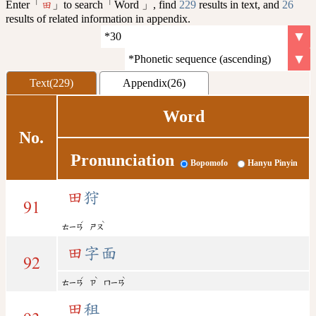
Enter「
」to search「Word 」, find
229
results in text, and
26
田
results of related information in appendix.
Text(229)
Appendix(26)
Word
No.
Pronunciation
Bopomofo
Hanyu Pinyin
田
狩
91
ˊ
ˋ
ㄊㄧㄢ
ㄕㄡ
田
字面
92
ˊ
ˋ
ˋ
ㄊㄧㄢ
ㄗ
ㄇㄧㄢ
田
租