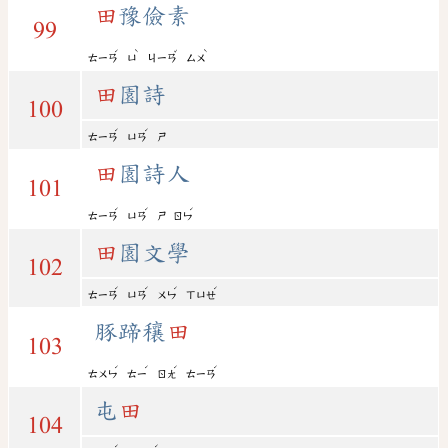
田
豫儉素
99
ˊ
ˋ
ˇ
ˋ
ㄊㄧㄢ
ㄩ
ㄐㄧㄢ
ㄙㄨ
田
園詩
100
ˊ
ˊ
ㄊㄧㄢ
ㄩㄢ
ㄕ
田
園詩人
101
ˊ
ˊ
ˊ
ㄊㄧㄢ
ㄩㄢ
ㄕ
ㄖㄣ
田
園文學
102
ˊ
ˊ
ˊ
ˊ
ㄊㄧㄢ
ㄩㄢ
ㄨㄣ
ㄒㄩㄝ
豚蹄穰
田
103
ˊ
ˊ
ˊ
ˊ
ㄊㄨㄣ
ㄊㄧ
ㄖㄤ
ㄊㄧㄢ
屯
田
104
ˊ
ˊ