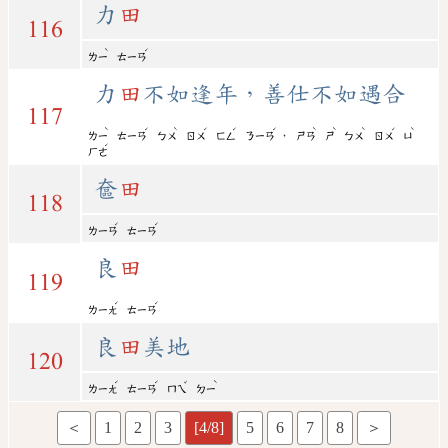
力
田
116
ˋ
ˊ
ㄌㄧ
ㄊㄧㄢ
力
田
不如逢年，善仕不如遇合
117
ˋ
ˊ
ˋ
ˊ
ˊ
ˊ
ˋ
ˋ
ˋ
ˊ
ˋ
，
ㄌㄧ
ㄊㄧㄢ
ㄅㄨ
ㄖㄨ
ㄈㄥ
ㄋㄧㄢ
ㄕㄢ
ㄕ
ㄅㄨ
ㄖㄨ
ㄩ
ˊ
ㄏㄜ
奩
田
118
ˊ
ˊ
ㄌㄧㄢ
ㄊㄧㄢ
良
田
119
ˊ
ˊ
ㄌㄧㄤ
ㄊㄧㄢ
良
田
美地
120
ˊ
ˊ
ˇ
ˋ
ㄌㄧㄤ
ㄊㄧㄢ
ㄇㄟ
ㄉㄧ
＜
1
2
3
[4/8]
5
6
7
8
＞