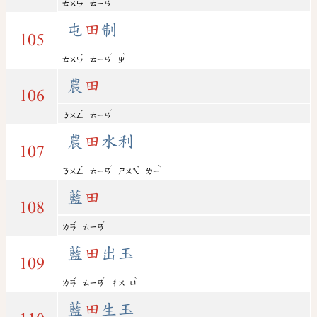
ㄊㄨㄣ
ㄊㄧㄢ
屯
田
制
105
ˊ
ˊ
ˋ
ㄊㄨㄣ
ㄊㄧㄢ
ㄓ
農
田
106
ˊ
ˊ
ㄋㄨㄥ
ㄊㄧㄢ
農
田
水利
107
ˊ
ˊ
ˇ
ˋ
ㄋㄨㄥ
ㄊㄧㄢ
ㄕㄨㄟ
ㄌㄧ
藍
田
108
ˊ
ˊ
ㄌㄢ
ㄊㄧㄢ
藍
田
出玉
109
ˊ
ˊ
ˋ
ㄌㄢ
ㄊㄧㄢ
ㄔㄨ
ㄩ
藍
田
生玉