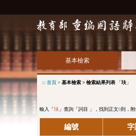
基本檢索
:::
首頁
>
基本檢索 > 檢索結果列表
「
」
玞
輸入「
」查詢「詞目 」，找到正文
0
則，附
玞
編號
字