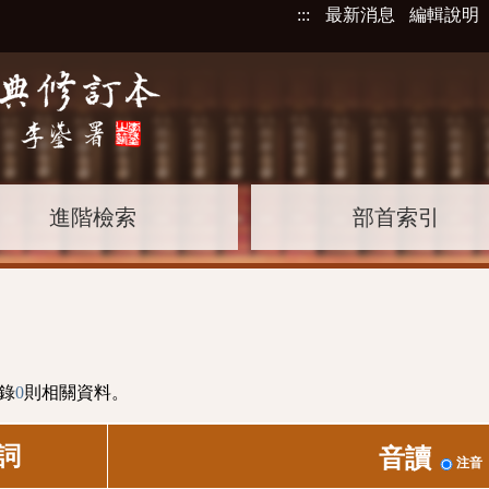
:::
最新消息
編輯說明
進階檢索
部首索引
錄
0
則相關資料。
詞
音讀
注音