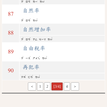
ㄗ
ㄖㄢ
ㄌㄧ
ㄌㄩ
自然率
87
ˋ
ˊ
ˋ
ㄗ
ㄖㄢ
ㄌㄩ
自然增加率
88
ˋ
ˊ
ˋ
ㄗ
ㄖㄢ
ㄗㄥ
ㄐㄧㄚ
ㄌㄩ
自由稅率
89
ˋ
ˊ
ˋ
ˋ
ㄗ
ㄧㄡ
ㄕㄨㄟ
ㄌㄩ
再犯率
90
ˋ
ˋ
ˋ
ㄗㄞ
ㄈㄢ
ㄌㄩ
＜
1
2
[3/4]
4
＞